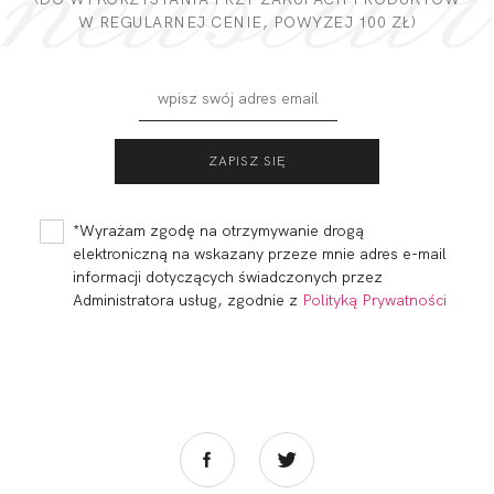
W REGULARNEJ CENIE, POWYZEJ 100 ZŁ)
BLUSH BRASSIERE
BLUSH SOFT FULL
SMART MONOCUP
CUP
263,99
79,20 zł
329,98
98,99 zł
*Wyrażam zgodę na otrzymywanie drogą
elektroniczną na wskazany przeze mnie adres e-mail
informacji dotyczących świadczonych przez
Administratora usług, zgodnie z
Polityką Prywatności