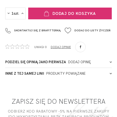
PRODUCENT
DODAJ DO KOSZYKA
Krisline
Fashiontex Group Sp.z o.o. Spółka komandytowa
SKONTAKTUJ SIĘ Z BRAFITTERKĄ
DODAJ DO LISTY ŻYCZEŃ
+48 42 719 43 15
biuro@fashiontexgroup.com
Ul. Sienkiewicza 73 lok. 7,
UWAGI 0
DODAJ OPINIĘ
90-057
Łódź
Polska
PODZIEL SIĘ OPINIĄ JAKO PIERWSZA
DODAJ OPINIĘ
ADRES PUNKTU KONTAKTOWEGO
INNE Z TEJ SAMEJ LINII
PRODUKTY POWIĄZANE
Miałeś już kontakt z naszym produktem? Zostaw opinię
- to dla Ciebie staramy się być najlepsi, a Twoje zdanie bardzo
PODMIOT ODPOWIEDZIALNY ZA WPROWADZENIE DO UE
nam w tym pomoże!
ZAPISZ SIĘ DO NEWSLETTERA
DODAJ OPINIĘ
ODBIERZ KOD RABATOWY -5% NA PIERWSZE ZAKUPY
(DO WYKORZYSTANIA PRZY ZAKUPACH PRODUKTÓW