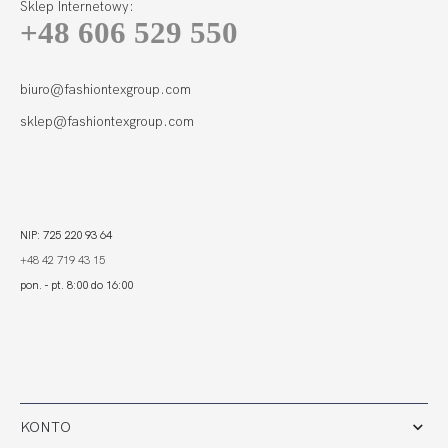
Sklep Internetowy:
+48 606 529 550
BLUSH SOFT LACE
307,99
215,59 zł
biuro@fashiontexgroup.com
sklep@fashiontexgroup.com
NIP: 725 220 93 64
+48 42 719 43 15
pon. - pt. 8:00 do 16:00
KONTO