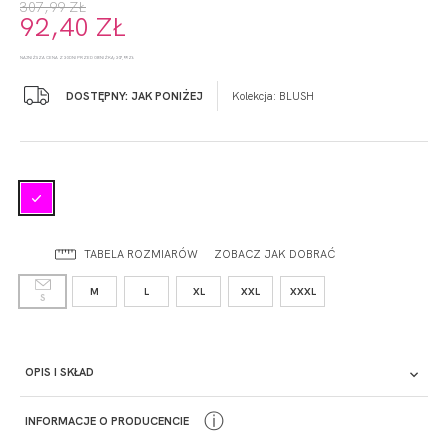
307,99 ZŁ
92,40 ZŁ
NAJNIŻSZA CENA Z 30 DNI PRZED OBNIŻKĄ: 307,99 ZŁ
DOSTĘPNY: JAK PONIŻEJ
Kolekcja:
BLUSH
TABELA ROZMIARÓW
ZOBACZ JAK DOBRAĆ
M
L
XL
XXL
XXXL
S
OPIS I SKŁAD
ⓘ
INFORMACJE O PRODUCENCIE