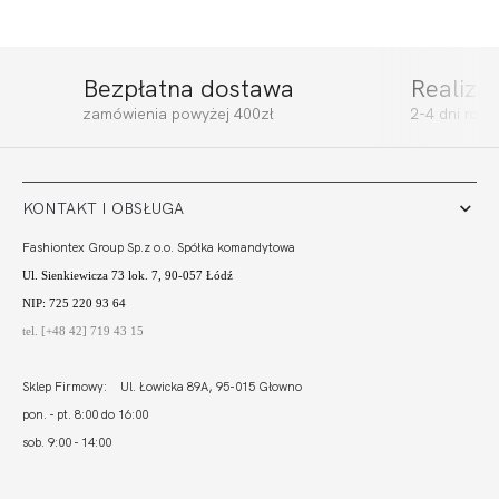
Bezpłatna dostawa
Realiza
BLUSH SZLAFROK
BLUSH HALF CUP
zamówienia powyżej 400zł
2-4 dni rob
SOFT
307,99
92,40 zł
274,99
82,50 zł
KONTAKT I OBSŁUGA
Fashiontex Group Sp.z o.o. Spółka komandytowa
Ul. Sienkiewicza 73 lok. 7, 90-057 Łódź
NIP: 725 220 93 64
tel. [+48 42] 719 43 15
Sklep Firmowy: Ul. Łowicka 89A, 95-015 Głowno
pon. - pt. 8:00 do 16:00
sob. 9:00 - 14:00