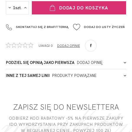
PRODUCENT
DODAJ DO KOSZYKA
Krisline
Fashiontex Group Sp.z o.o. Spółka komandytowa
SKONTAKTUJ SIĘ Z BRAFITTERKĄ
DODAJ DO LISTY ŻYCZEŃ
+48 42 719 43 15
biuro@fashiontexgroup.com
Ul. Sienkiewicza 73 lok. 7,
UWAGI 0
DODAJ OPINIĘ
90-057
Łódź
Przepis prania
Polska
PODZIEL SIĘ OPINIĄ JAKO PIERWSZA
DODAJ OPINIĘ
ADRES PUNKTU KONTAKTOWEGO
INNE Z TEJ SAMEJ LINII
PRODUKTY POWIĄZANE
Miałeś już kontakt z naszym produktem? Zostaw opinię
- to dla Ciebie staramy się być najlepsi, a Twoje zdanie bardzo
PODMIOT ODPOWIEDZIALNY ZA WPROWADZENIE DO UE
nam w tym pomoże!
ZAPISZ SIĘ DO NEWSLETTERA
DODAJ OPINIĘ
ODBIERZ KOD RABATOWY -5% NA PIERWSZE ZAKUPY
(DO WYKORZYSTANIA PRZY ZAKUPACH PRODUKTÓW
W REGULARNEJ CENIE, POWYZEJ 100 ZŁ)