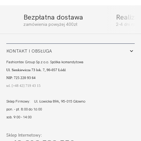
Bezpłatna dostawa
Realiza
COTTON FLOWER
COTTON FLOWER
zamówienia powyżej 400zł
2-4 dni rob
SOFT FULL CUP
SOFT LACE
288,00 zł
282,00 zł
KONTAKT I OBSŁUGA
Fashiontex Group Sp.z o.o. Spółka komandytowa
Ul. Sienkiewicza 73 lok. 7, 90-057 Łódź
NIP: 725 220 93 64
tel. [+48 42] 719 43 15
Sklep Firmowy: Ul. Łowicka 89A, 95-015 Głowno
pon. - pt. 8:00 do 16:00
sob. 9:00 - 14:00
Sklep Internetowy: