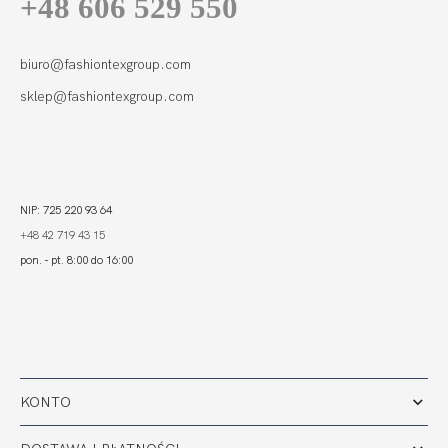
+48 606 529 550
COTTON FLOWER
FIGI
129,00 zł
biuro@fashiontexgroup.com
sklep@fashiontexgroup.com
NIP: 725 220 93 64
+48 42 719 43 15
pon. - pt. 8:00 do 16:00
KONTO