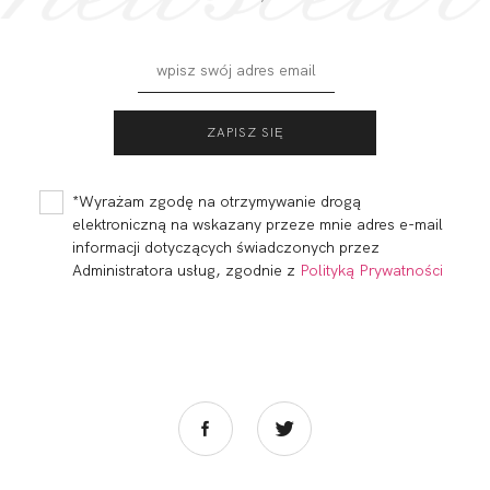
COTTON FLOWER
COTTON FLOWER
BRASSIERE SMART
SOFT PRO
MONOCUP
COMFORT
248,00 zł
288,00 zł
*Wyrażam zgodę na otrzymywanie drogą
elektroniczną na wskazany przeze mnie adres e-mail
informacji dotyczących świadczonych przez
Administratora usług, zgodnie z
Polityką Prywatności