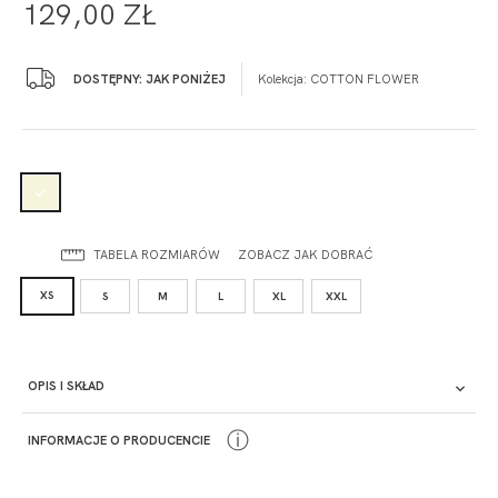
129,00 ZŁ
DOSTĘPNY: JAK PONIŻEJ
Kolekcja:
COTTON FLOWER
TABELA ROZMIARÓW
ZOBACZ JAK DOBRAĆ
XS
S
M
L
XL
XXL
OPIS I SKŁAD
ⓘ
INFORMACJE O PRODUCENCIE