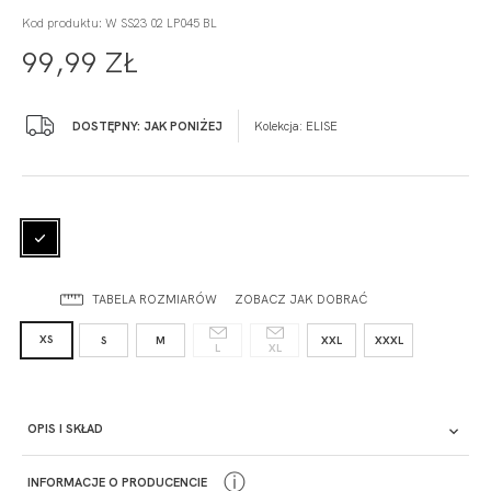
Kod produktu: W SS23 02 LP045 BL
99,99 ZŁ
DOSTĘPNY: JAK PONIŻEJ
Kolekcja:
ELISE
TABELA ROZMIARÓW
ZOBACZ JAK DOBRAĆ
XS
S
M
XXL
XXXL
L
XL
OPIS I SKŁAD
ⓘ
INFORMACJE O PRODUCENCIE