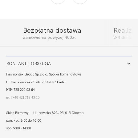
Bezpłatna dostawa
Realiza
zamówienia powyżej 400zł
2-4 dni rob
KONTAKT I OBSŁUGA
Fashiontex Group Sp.z o.o. Spółka komandytowa
Ul. Sienkiewicza 73 lok. 7, 90-057 Łódź
NIP: 725 220 93 64
tel. [+48 42] 719 43 15
Sklep Firmowy: Ul. Łowicka 89A, 95-015 Głowno
pon. - pt. 8:00 do 16:00
sob. 9:00 - 14:00