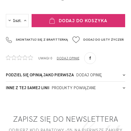
PRODUCENT
DODAJ DO KOSZYKA
Krisline
Fashiontex Group Sp.z o.o. Spółka komandytowa
SKONTAKTUJ SIĘ Z BRAFITTERKĄ
DODAJ DO LISTY ŻYCZEŃ
+48 42 719 43 15
biuro@fashiontexgroup.com
Ul. Sienkiewicza 73 lok. 7,
UWAGI 0
DODAJ OPINIĘ
90-057
Łódź
Polska
PODZIEL SIĘ OPINIĄ JAKO PIERWSZA
DODAJ OPINIĘ
ADRES PUNKTU KONTAKTOWEGO
INNE Z TEJ SAMEJ LINII
PRODUKTY POWIĄZANE
Miałeś już kontakt z naszym produktem? Zostaw opinię
- to dla Ciebie staramy się być najlepsi, a Twoje zdanie bardzo
PODMIOT ODPOWIEDZIALNY ZA WPROWADZENIE DO UE
nam w tym pomoże!
ZAPISZ SIĘ DO NEWSLETTERA
DODAJ OPINIĘ
ODBIERZ KOD RABATOWY -5% NA PIERWSZE ZAKUPY