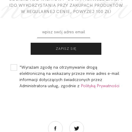
(DO WYKORZYSTANIA PRZY ZAKUPACH PRODUKTÓW
W REGULARNEJ CENIE, POWYZEJ 100 ZŁ)
ELISE BRALETTE
ELISE FIGI WYSOKI
PUSH UP
STAN
199,99 zł
99,99 zł
*Wyrażam zgodę na otrzymywanie drogą
elektroniczną na wskazany przeze mnie adres e-mail
informacji dotyczących świadczonych przez
Administratora usług, zgodnie z
Polityką Prywatności