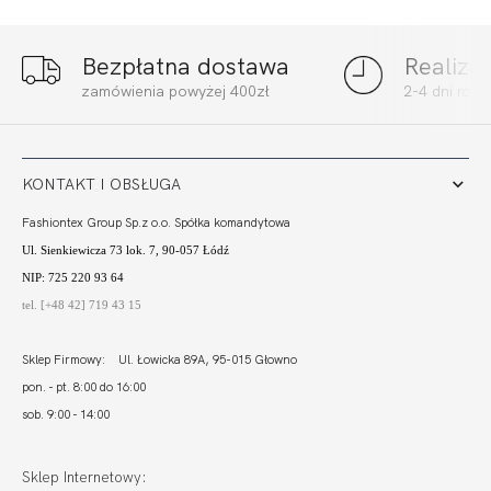
Bezpłatna dostawa
Realiza
zamówienia powyżej 400zł
2-4 dni rob
KONTAKT I OBSŁUGA
Fashiontex Group Sp.z o.o. Spółka komandytowa
Ul. Sienkiewicza 73 lok. 7, 90-057 Łódź
NIP: 725 220 93 64
tel. [+48 42] 719 43 15
Sklep Firmowy: Ul. Łowicka 89A, 95-015 Głowno
pon. - pt. 8:00 do 16:00
sob. 9:00 - 14:00
Sklep Internetowy: