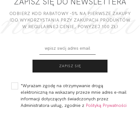
ZAPISZ SIĘ DO NEWSLETTERA
DODAJ OPINIĘ
ODBIERZ KOD RABATOWY -5% NA PIERWSZE ZAKUPY
(DO WYKORZYSTANIA PRZY ZAKUPACH PRODUKTÓW
W REGULARNEJ CENIE, POWYZEJ 100 ZŁ)
KIARA BODY
KIARA SOFT
BRASSIERE S-
CLASS
341,90
102,57 zł
321,99
96,60 zł
*Wyrażam zgodę na otrzymywanie drogą
elektroniczną na wskazany przeze mnie adres e-mail
informacji dotyczących świadczonych przez
Administratora usług, zgodnie z
Polityką Prywatności