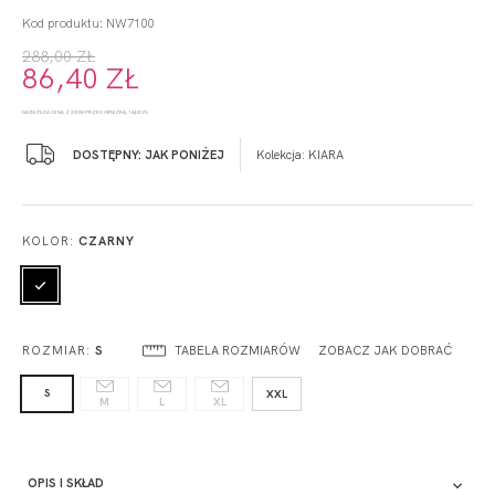
Kod produktu: NW7100
288,00 ZŁ
86,40 ZŁ
NAJNIŻSZA CENA Z 30 DNI PRZED OBNIŻKĄ: 144,00 ZŁ
DOSTĘPNY: JAK PONIŻEJ
Kolekcja:
KIARA
KOLOR:
CZARNY
TABELA ROZMIARÓW
ZOBACZ JAK DOBRAĆ
ROZMIAR:
S
S
XXL
M
L
XL
OPIS I SKŁAD