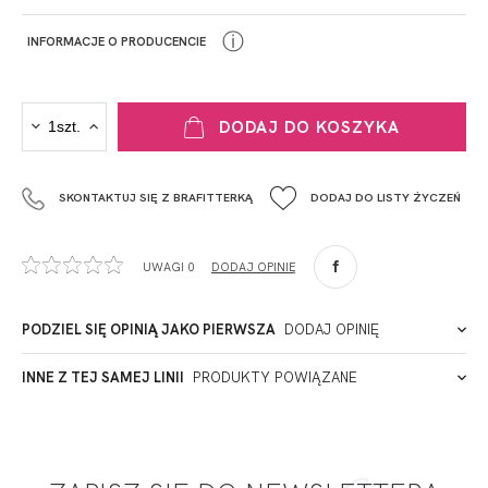
ⓘ
INFORMACJE O PRODUCENCIE
PRODUCENT
DODAJ DO KOSZYKA
Krisline
Fashiontex Group Sp.z o.o. Spółka komandytowa
SKONTAKTUJ SIĘ Z BRAFITTERKĄ
DODAJ DO LISTY ŻYCZEŃ
+48 42 719 43 15
biuro@fashiontexgroup.com
Ul. Sienkiewicza 73 lok. 7,
UWAGI 0
DODAJ OPINIĘ
90-057
Łódź
Polska
PODZIEL SIĘ OPINIĄ JAKO PIERWSZA
DODAJ OPINIĘ
ADRES PUNKTU KONTAKTOWEGO
INNE Z TEJ SAMEJ LINII
PRODUKTY POWIĄZANE
Miałeś już kontakt z naszym produktem? Zostaw opinię
- to dla Ciebie staramy się być najlepsi, a Twoje zdanie bardzo
PODMIOT ODPOWIEDZIALNY ZA WPROWADZENIE DO UE
nam w tym pomoże!