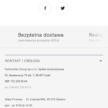
Bezpłatna dostawa
Realiza
KIARA BRASSIERE
KIARA FIGI
zamówienia powyżej 400zł
2-4 dni rob
S-CLASS TOP
199,00
59,70 zł
117,99
35,40 zł
KONTAKT I OBSŁUGA
Fashiontex Group Sp.z o.o. Spółka komandytowa
Ul. Sienkiewicza 73 lok. 7, 90-057 Łódź
NIP: 725 220 93 64
tel. [+48 42] 719 43 15
Sklep Firmowy: Ul. Łowicka 89A, 95-015 Głowno
pon. - pt. 8:00 do 16:00