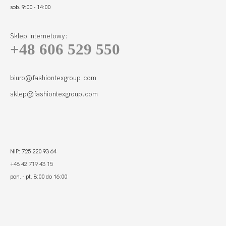
sob. 9:00 - 14:00
Sklep Internetowy:
+48 606 529 550
KIARA FIGI
WYSOKI STAN
121,99
36,60 zł
biuro@fashiontexgroup.com
sklep@fashiontexgroup.com
NIP: 725 220 93 64
+48 42 719 43 15
pon. - pt. 8:00 do 16:00