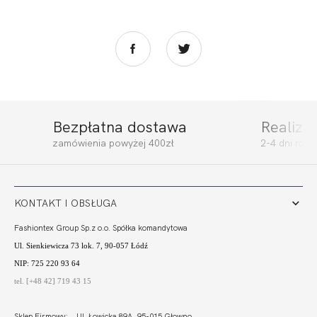
Bezpłatna dostawa
Realiza
zamówienia powyżej 400zł
2-4 dni rob
KONTAKT I OBSŁUGA
Fashiontex Group Sp.z o.o. Spółka komandytowa
Ul. Sienkiewicza 73 lok. 7, 90-057 Łódź
NIP: 725 220 93 64
tel. [+48 42] 719 43 15
Sklep Firmowy: Ul. Łowicka 89A, 95-015 Głowno