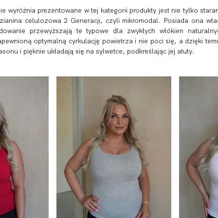
 wyróżnia prezentowane w tej kategorii produkty jest nie tylko stara
ianina celulozowa 2 Generacji, czyli mikromodal. Posiada ona właś
ydowanie przewyższają te typowe dla zwykłych włókien naturaln
ewnioną optymalną cyrkulację powietrza i nie poci się, a dzięki tem
asonu i pięknie układają się na sylwetce, podkreślając jej atuty.