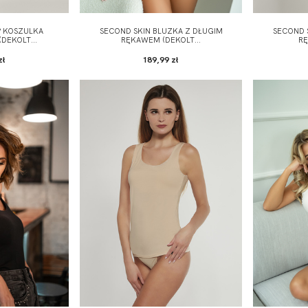
P KOSZULKA
SECOND SKIN BLUZKA Z DŁUGIM
SECOND 
DEKOLT...
RĘKAWEM (DEKOLT...
RĘ
zł
189,99 zł