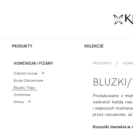
PRODUKTY
KOLEKCJE
PRODUKTY
HOME
HOMEWEAR I PIŻAMY
+
-
Odzież nocna
BLUZKI
Body Odzieżowe
Szlafroki
Bluzki/ Topy
Piżamy
Ochronna
Piżamy Night Comfort
Produkowane z miękk
+
-
zadowoli każdą nasz
Dresy
Halki
i większych rozmiar
Sukienki
Bluzy dresowe
przez casualowe, aż
Body
Spodnie dresowe
Koszule nocne
Sukienki dresowe
Koszulki damskie w o
Bluzka + Spodnie