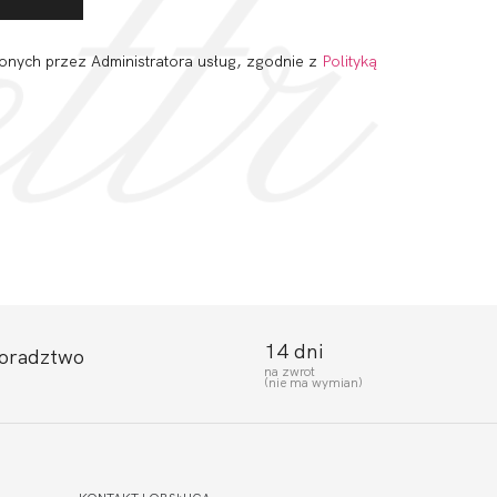
onych przez Administratora usług, zgodnie z
Polityką
14 dni
doradztwo
na zwrot
(nie ma wymian)