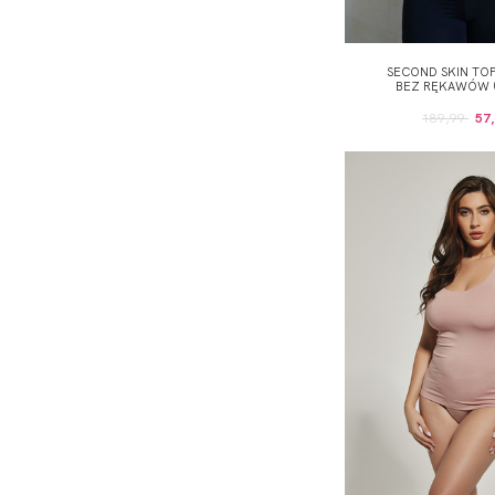
SECOND SKIN TO
BEZ RĘKAWÓW (
189,99
57,