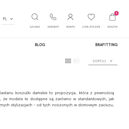
0
PL
SZUKAJ
KONTAKT
KONTO
LISTA ŻYCZEŃ
KOSZYK
BLOG
BRAFITTING
SORTUJ
lastanu koszulki damskie to propozycja, która z pewnością
akt, że modele te dostępne są zarówno w standardowych, jak
óżnych stylizacjach – od tych noszonych w domowym zaciszu,