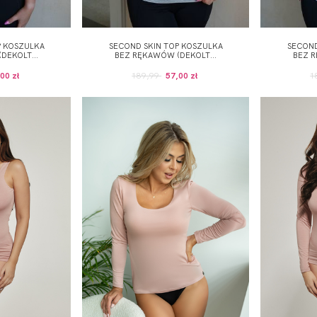
P KOSZULKA
SECOND SKIN TOP KOSZULKA
SECOND
DEKOLT...
BEZ RĘKAWÓW (DEKOLT...
BEZ R
00 zł
189,99
57,00 zł
1