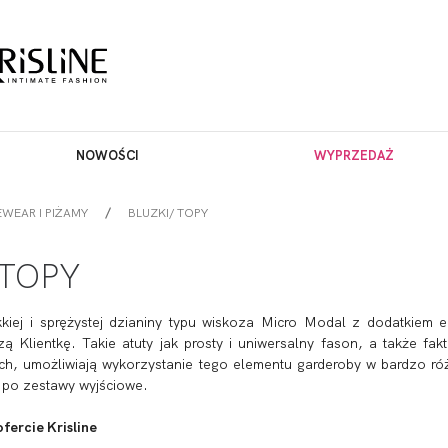
NOWOŚCI
WYPRZEDAŻ
WEAR I PIŻAMY
BLUZKI/ TOPY
/TOPY
iej i sprężystej dzianiny typu wiskoza Micro Modal z dodatkiem e
ą Klientkę. Takie atuty jak prosty i uniwersalny fason, a także f
ach, umożliwiają wykorzystanie tego elementu garderoby w bardzo r
 po zestawy wyjściowe.
fercie Krisline