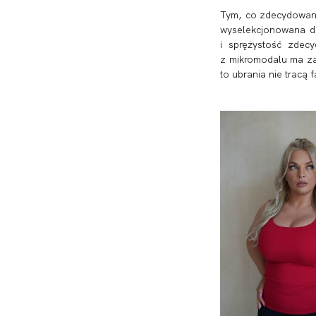
Top + Szorty
Tym, co zdecydowanie
wyselekcjonowana dz
i sprężystość zdec
z mikromodalu ma zap
to ubrania nie tracą f