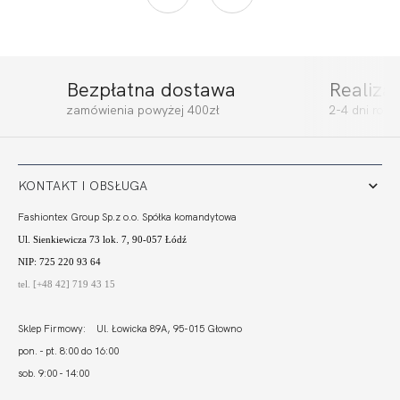
Bezpłatna dostawa
Realiza
LOLI POP HALF
LOLI POP SOFT
zamówienia powyżej 400zł
2-4 dni rob
CUP SOFT
LACE
257,00
77,10 zł
262,00
78,60 zł
KONTAKT I OBSŁUGA
Fashiontex Group Sp.z o.o. Spółka komandytowa
Ul. Sienkiewicza 73 lok. 7, 90-057 Łódź
NIP: 725 220 93 64
tel. [+48 42] 719 43 15
Sklep Firmowy: Ul. Łowicka 89A, 95-015 Głowno
pon. - pt. 8:00 do 16:00
sob. 9:00 - 14:00