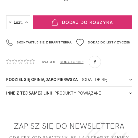
PRODUCENT
DODAJ DO KOSZYKA
Krisline
Fashiontex Group Sp.z o.o. Spółka komandytowa
SKONTAKTUJ SIĘ Z BRAFITTERKĄ
DODAJ DO LISTY ŻYCZEŃ
+48 42 719 43 15
biuro@fashiontexgroup.com
Ul. Sienkiewicza 73 lok. 7,
UWAGI 0
DODAJ OPINIĘ
90-057
Łódź
Przepis prania
Polska
PODZIEL SIĘ OPINIĄ JAKO PIERWSZA
DODAJ OPINIĘ
ADRES PUNKTU KONTAKTOWEGO
INNE Z TEJ SAMEJ LINII
PRODUKTY POWIĄZANE
Miałeś już kontakt z naszym produktem? Zostaw opinię
- to dla Ciebie staramy się być najlepsi, a Twoje zdanie bardzo
PODMIOT ODPOWIEDZIALNY ZA WPROWADZENIE DO UE
nam w tym pomoże!
ZAPISZ SIĘ DO NEWSLETTERA
DODAJ OPINIĘ
ODBIERZ KOD RABATOWY -5% NA PIERWSZE ZAKUPY