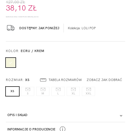
127,00 ZŁ
38,10 ZŁ
NAJNIŻSZA CENA Z 30 DNI PRZED OBNIŻKĄ: 38,10 ZŁ
DOSTĘPNY: JAK PONIŻEJ
Kolekcja:
LOLI POP
KOLOR:
ECRU / KREM
TABELA ROZMIARÓW
ZOBACZ JAK DOBRAĆ
ROZMIAR:
XS
XS
S
M
L
XL
XXL
OPIS I SKŁAD
ⓘ
INFORMACJE O PRODUCENCIE