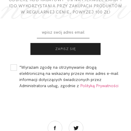
(DO WYKORZYSTANIA PRZY ZAKUPACH PRODUKTÓW
W REGULARNEJ CENIE, POWYZEJ 100 ZŁ)
LOLI POP
LOLI POP
BRASSIERE SMART
BRALETTE PUSH UP
MONOCUP
237,00
71,10 zł
248,00
74,40 zł
*Wyrażam zgodę na otrzymywanie drogą
elektroniczną na wskazany przeze mnie adres e-mail
informacji dotyczących świadczonych przez
Administratora usług, zgodnie z
Polityką Prywatności