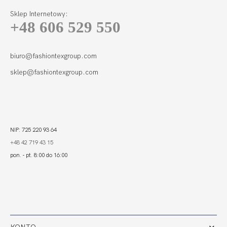
Sklep Internetowy:
+48 606 529 550
LOLI POP FIGI
127,00
38,10 zł
biuro@fashiontexgroup.com
sklep@fashiontexgroup.com
NIP: 725 220 93 64
+48 42 719 43 15
pon. - pt. 8:00 do 16:00
KONTO