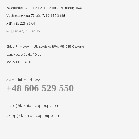
Fashiontex Group Sp.z o.o. Spółka komandytowa
Ul. Sienkiewicza 73 lok. 7, 90-057 Łódź
NIP: 725 220 93 64
tel. [+48 42] 719 43 15
Sklep Firmowy: Ul. Łowicka 89A, 95-015 Głowno
pon. - pt. 8:00 do 16:00
sob. 9:00 - 14:00
Sklep Internetowy:
+48 606 529 550
biuro@fashiontexgroup.com
sklep@fashiontexgroup.com