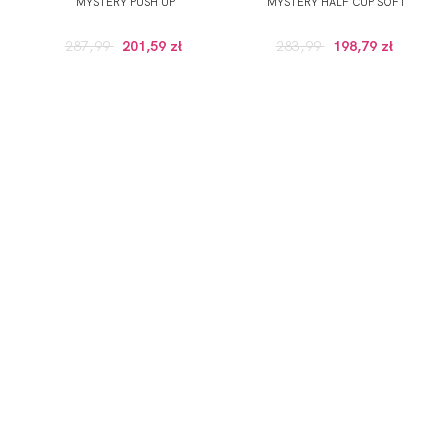
MYSTERY PUSH UP
MYSTERY HALF CUP SOFT
287,99
201,59 zł
283,99
198,79 zł
ZAPISZ SIĘ DO NEWSLETTERA
ERWSZE ZAKUPY (DO WYKORZYSTANIA PRZY ZAKUPACH PRODUKTÓW W RE
 wskazany przeze mnie adres e-mail informacji dotyczących świadcz