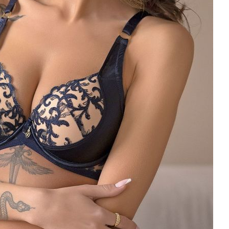
Ul. Sienkiewicza 73 lok. 7
90-057
Łódź
Polska