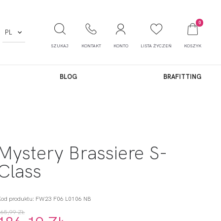
0
PL
SZUKAJ
KONTAKT
KONTO
LISTA ŻYCZEŃ
KOSZYK
BLOG
BRAFITTING
Mystery Brassiere S-
Class
Kod produktu: FW23 F06 L0106 NB
265,99 ZŁ