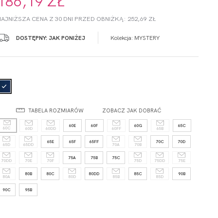
186,19 ZŁ
NAJNIŻSZA CENA Z 30 DNI PRZED OBNIŻKĄ: 252,69 ZŁ
DOSTĘPNY: JAK PONIŻEJ
Kolekcja:
MYSTERY
TABELA ROZMIARÓW
ZOBACZ JAK DOBRAĆ
60E
60F
60G
65C
60C
60D
60DD
60FF
65B
65E
65F
65FF
70C
70D
65D
65DD
70A
70B
75A
75B
75C
70DD
70E
70F
75D
75DD
75E
80B
80C
80DD
85C
90B
80A
80D
85B
85D
90C
95B