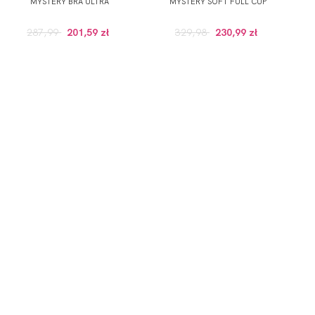
MYSTERY BRA ULTRA
MYSTERY SOFT FULL CUP
287,99
201,59 zł
329,98
230,99 zł
GULARNEJ CENIE, POWYZEJ 100 ZŁ)
onych przez Administratora usług, zgodnie z
Polityką