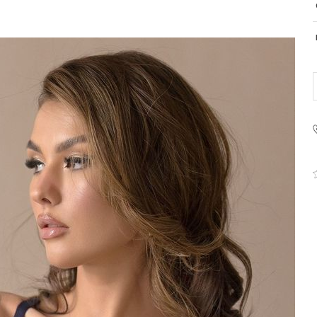
PRODUCENT
Krisline
Fashiontex Group Sp.z o.
komandytowa
+48 42 719 43 15
biuro@fashiontexgroup.
Ul. Sienkiewicza 73 lok. 7
90-057
Łódź
Polska
PODMIOT ODPOWIEDZIALNY 
WPROWADZENIE DO UE
Fashiontex Group Sp.z o.
komandytowa
+48 42 719 43 15
biuro@fashiontexgroup.