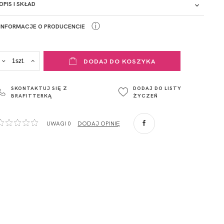
OPIS I SKŁAD
ⓘ
INFORMACJE O PRODUCENCIE
ADRES PUNKTU KONTAKTOWEGO
DODAJ DO KOSZYKA
ul. Łowicka 89a
o. Spółka
95-015
SKONTAKTUJ SIĘ Z
DODAJ DO LISTY
Głowno
BRAFITTERKĄ
ŻYCZEŃ
Polska
com
,
UWAGI 0
DODAJ OPINIĘ
ZA
o. Spółka
com