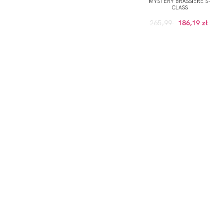
MYSTERY BRASSIERE S-
CLASS
265,99
186,19 zł
ODBIERZ KOD RABATOWY -5% NA PI
*Wyrażam zgodę na otrzymywanie drogą elektroniczną na
Prywatności