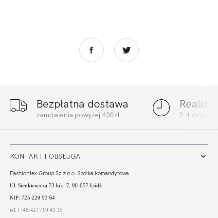
Bezpłatna dostawa
Realiza
zamówienia powyżej 400zł
2-4 dni rob
KONTAKT I OBSŁUGA
Fashiontex Group Sp.z o.o. Spółka komandytowa
Ul. Sienkiewicza 73 lok. 7, 90-057 Łódź
NIP: 725 220 93 64
tel. [+48 42] 719 43 15