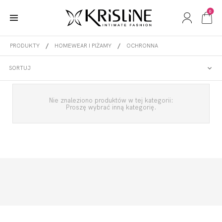
0
PRODUKTY
HOMEWEAR I PIŻAMY
OCHRONNA
OCHRONNA
SORTUJ
Nie znaleziono produktów w tej kategorii:
Proszę wybrać inną kategorię.