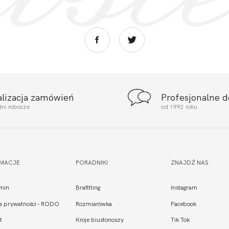
alizacja zamówień
Profesjonalne 
dni robocze
od 1992 roku
RMACJE
PORADNIKI
ZNAJDŹ NAS
min
Brafitting
Instagram
ka prywatności - RODO
Rozmiarówka
Facebook
t
Kroje biustonoszy
Tik Tok