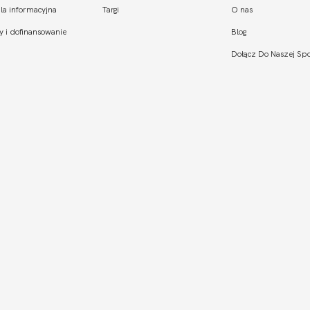
la informacyjna
Targi
O nas
y i dofinansowanie
Blog
Dołącz Do Naszej Spo