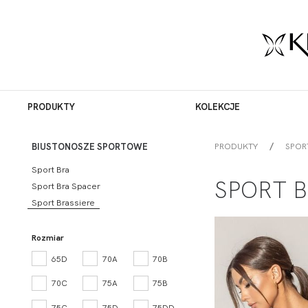
PRODUKTY
KOLEKCJE
PRODUKTY
SPOR
BIUSTONOSZE SPORTOWE
Sport Bra
SPORT B
Sport Bra Spacer
Sport Brassiere
Rozmiar
65D
70A
70B
70C
75A
75B
75C
75D
75DD