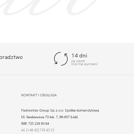
14 dni
doradztwo
na zwrot
(nie ma wymian)
KONTAKT I OBSŁUGA
Fashiontex Group Sp.z o.o. Spółka komandytowa
Ul. Sienkiewicza 73 lok. 7, 90-057 Łódź
NIP: 725 220 93 64
tel. [+48 42] 719 43 15