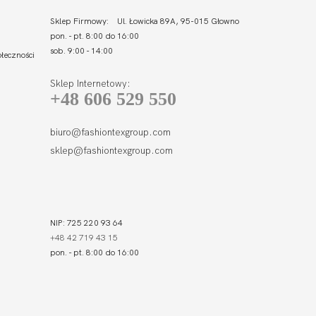
Sklep Firmowy: Ul. Łowicka 89A, 95-015 Głowno
pon. - pt. 8:00 do 16:00
sob. 9:00 - 14:00
łeczności
Sklep Internetowy:
+48 606 529 550
biuro@fashiontexgroup.com
sklep@fashiontexgroup.com
NIP: 725 220 93 64
+48 42 719 43 15
pon. - pt. 8:00 do 16:00