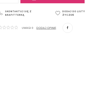
ul. Łowicka 89a
o. Spółka
95-015
SKONTAKTUJ SIĘ Z
DODAJ DO LISTY
Głowno
BRAFITTERKĄ
ŻYCZEŃ
Polska
com
,
UWAGI 0
DODAJ OPINIĘ
ZA
o. Spółka
com
,