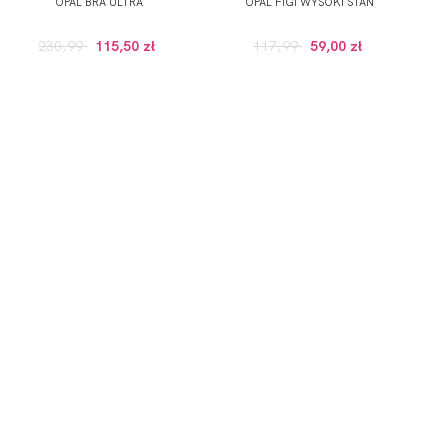
OPAL BRA ULTRA
OPAL FIGI WYSOKI STAN
230,99
115,50 zł
117,99
59,00 zł
GULARNEJ CENIE, POWYZEJ 100 ZŁ)
onych przez Administratora usług, zgodnie z
Polityką