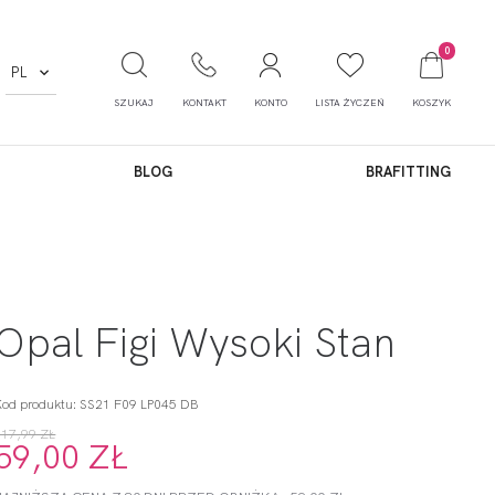
0
PL
SZUKAJ
KONTAKT
KONTO
LISTA ŻYCZEŃ
KOSZYK
BLOG
BRAFITTING
Opal Figi Wysoki Stan
Kod produktu: SS21 F09 LP045 DB
117,99 ZŁ
59,00 ZŁ