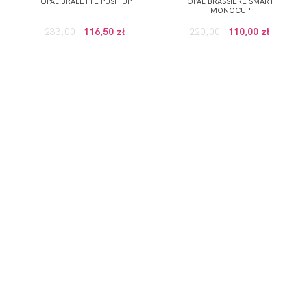
OPAL BRALETTE PUSH UP
OPAL BRASSIERE SMART
MONOCUP
233,00
116,50 zł
220,00
110,00 zł
ZAPISZ SIĘ DO NEWSLETTERA
ERWSZE ZAKUPY (DO WYKORZYSTANIA PRZY ZAKUPACH PRODUKTÓW W RE
 wskazany przeze mnie adres e-mail informacji dotyczących świadcz