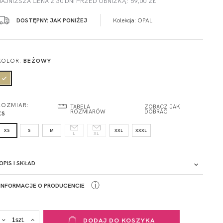
NAJNIŻSZA CENA Z 30 DNI PRZED OBNIŻKĄ: 59,00 ZŁ
DOSTĘPNY: JAK PONIŻEJ
Kolekcja:
OPAL
KOLOR:
BEŻOWY
ROZMIAR:
TABELA
ZOBACZ JAK
ROZMIARÓW
DOBRAĆ
XS
XS
S
M
XXL
XXXL
L
XL
OPIS I SKŁAD
ⓘ
INFORMACJE O PRODUCENCIE
ADRES PUNKTU KONTAKTOWEGO
DODAJ DO KOSZYKA