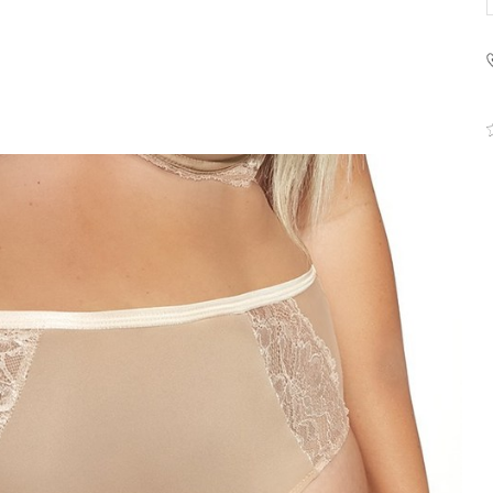
Krisline
Fashiontex Group Sp.z o.
komandytowa
+48 42 719 43 15
biuro@fashiontexgroup.
Ul. Sienkiewicza 73 lok. 7
90-057
Łódź
Polska
PODMIOT ODPOWIEDZIALNY 
WPROWADZENIE DO UE
Fashiontex Group Sp.z o.
komandytowa
+48 42 719 43 15
biuro@fashiontexgroup.
Ul. Sienkiewicza 73 lok. 7
90-057
Łódź
Polska