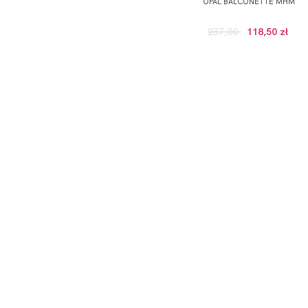
OPAL BALCONETTE MHM
237,00
118,50 zł
ODBIERZ KOD RABATOWY -5% NA PI
*Wyrażam zgodę na otrzymywanie drogą elektroniczną na
Prywatności