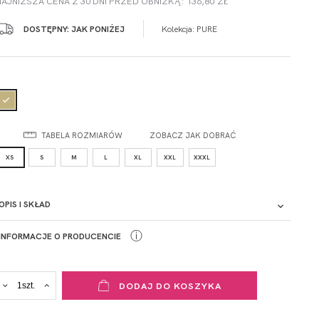
NAJNIŻSZA CENA Z 30 DNI PRZED OBNIŻKĄ: 136,80 ZŁ
DOSTĘPNY: JAK PONIŻEJ
Kolekcja:
PURE
TABELA ROZMIARÓW
ZOBACZ JAK DOBRAĆ
XS
S
M
L
XL
XXL
XXXL
OPIS I SKŁAD
ⓘ
INFORMACJE O PRODUCENCIE
ADRES PUNKTU KONTAKTOWEGO
DODAJ DO KOSZYKA
ul. Łowicka 89a
o. Spółka
95-015