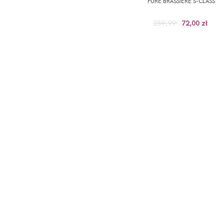
PURE BRASSIERE S-CLASS
239,99
72,00 zł
ODBIERZ KOD RABATOWY -5% NA PI
*Wyrażam zgodę na otrzymywanie drogą elektroniczną na
Prywatności