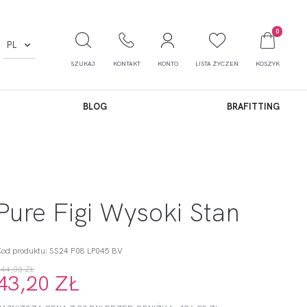
0
PL
SZUKAJ
KONTAKT
KONTO
LISTA ŻYCZEŃ
KOSZYK
BLOG
BRAFITTING
Pure Figi Wysoki Stan
Kod produktu: SS24 F08 LP045 BV
144,00 ZŁ
43,20 ZŁ