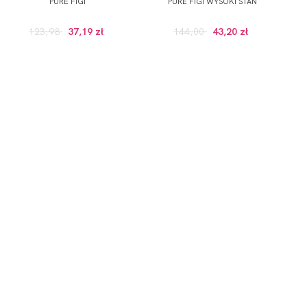
PURE FIGI
PURE FIGI WYSOKI STAN
123,98
37,19 zł
144,00
43,20 zł
GULARNEJ CENIE, POWYZEJ 100 ZŁ)
onych przez Administratora usług, zgodnie z
Polityką