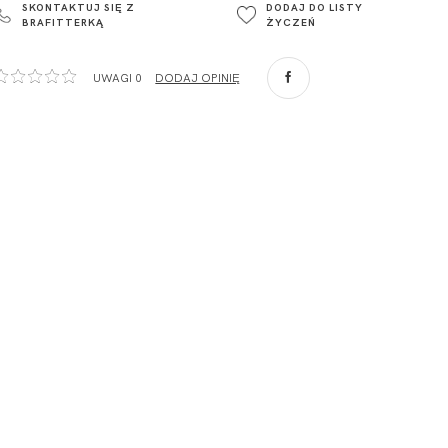
SKONTAKTUJ SIĘ Z
DODAJ DO LISTY
Głowno
BRAFITTERKĄ
ŻYCZEŃ
Polska
com
,
UWAGI 0
DODAJ OPINIĘ
ZA
o. Spółka
com
,