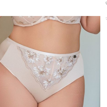
komandytowa
+48 42 719 43 15
biuro@fashiontexgroup.
Ul. Sienkiewicza 73 lok. 7
90-057
Łódź
Polska
PODMIOT ODPOWIEDZIALNY 
WPROWADZENIE DO UE
Fashiontex Group Sp.z o.
komandytowa
+48 42 719 43 15
biuro@fashiontexgroup.
Ul. Sienkiewicza 73 lok. 7
90-057
Łódź
Polska