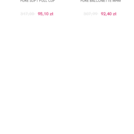
PURE SOFT FULL CUP
PURE BALCONETTE MHM
317,00
95,10 zł
307,99
92,40 zł
ZAPISZ SIĘ DO NEWSLETTERA
ERWSZE ZAKUPY (DO WYKORZYSTANIA PRZY ZAKUPACH PRODUKTÓW W RE
 wskazany przeze mnie adres e-mail informacji dotyczących świadcz