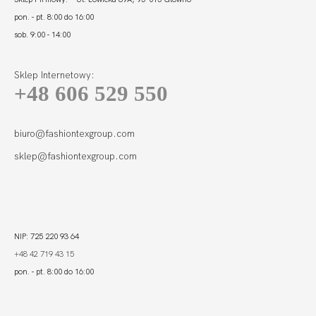
pon. - pt. 8:00 do 16:00
sob. 9:00 - 14:00
Sklep Internetowy:
+48 606 529 550
QUEEN FIGI
113,00 zł
biuro@fashiontexgroup.com
sklep@fashiontexgroup.com
NIP: 725 220 93 64
+48 42 719 43 15
pon. - pt. 8:00 do 16:00