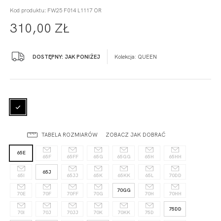
Kod produktu: FW25 F014 L1117 OR
310,00 ZŁ
DOSTĘPNY: JAK PONIŻEJ
Kolekcja:
QUEEN
TABELA ROZMIARÓW
ZOBACZ JAK DOBRAĆ
65E
65F
65FF
65G
65GG
65H
65HH
65J
65I
65JJ
65K
65KK
65L
70DD
70GG
70E
70F
70FF
70G
70H
70HH
75DD
70I
70J
70JJ
70K
70KK
75D