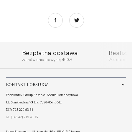
Bezpłatna dostawa
Realiza
QUEEN SOFT LACE
QUEEN SOFT PRO
zamówienia powyżej 400zł
2-4 dni rob
COMFORT
303,99 zł
310,00 zł
KONTAKT I OBSŁUGA
Fashiontex Group Sp.z o.o. Spółka komandytowa
Ul. Sienkiewicza 73 lok. 7, 90-057 Łódź
NIP: 725 220 93 64
tel. [+48 42] 719 43 15
Sklep Firmowy: Ul. Łowicka 89A, 95-015 Głowno