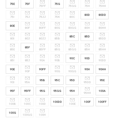
75E
75F
75G
75FF
75GG
75H
75HH
80D
80DD
75I
75J
75JJ
75K
80C
80E
80F
80FF
80G
80GG
80H
80HH
85C
85D
80I
80J
80JJ
85B
85DD
85F
85E
85FF
85G
85GG
85H
85HH
90C
90D
85I
85J
90A
90B
90DD
90E
90FF
90H
90HH
90F
90G
90GG
95B
95C
95D
95E
90I
95A
95DD
95F
95FF
95G
95GG
95H
100A
95HH
100DD
100F
100FF
100B
100C
100D
100E
100G
100GG
100H