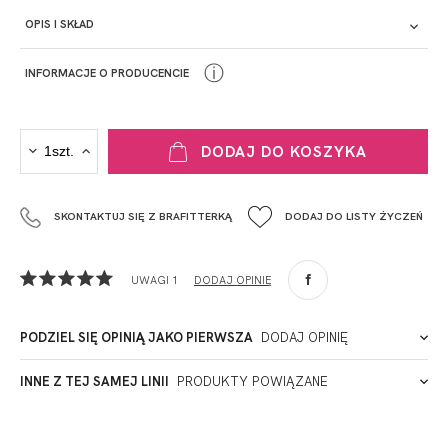
OPIS I SKŁAD
ⓘ
INFORMACJE O PRODUCENCIE
PRODUCENT
DODAJ DO KOSZYKA
Krisline
Fashiontex Group Sp.z o.o. Spółka komandytowa
SKONTAKTUJ SIĘ Z BRAFITTERKĄ
DODAJ DO LISTY ŻYCZEŃ
+48 42 719 43 15
biuro@fashiontexgroup.com
Ul. Sienkiewicza 73 lok. 7,
UWAGI 1
DODAJ OPINIĘ
90-057
Łódź
Polska
PODZIEL SIĘ OPINIĄ JAKO PIERWSZA
DODAJ OPINIĘ
ADRES PUNKTU KONTAKTOWEGO
INNE Z TEJ SAMEJ LINII
PRODUKTY POWIĄZANE
PODMIOT ODPOWIEDZIALNY ZA WPROWADZENIE DO UE
2026-01-30
Katarzyna