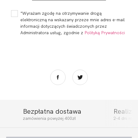
CUP SOFT
FULL CUP
282,00
141,00 zł
310,00
155,00 zł
*Wyrażam zgodę na otrzymywanie drogą
elektroniczną na wskazany przeze mnie adres e-mail
informacji dotyczących świadczonych przez
Administratora usług, zgodnie z
Polityką Prywatności
Bezpłatna dostawa
Realiza
ROSALINE BRA
ROSALINE FIGI
zamówienia powyżej 400zł
2-4 dni rob
ULTRA
279,00
139,50 zł
122,00
61,00 zł