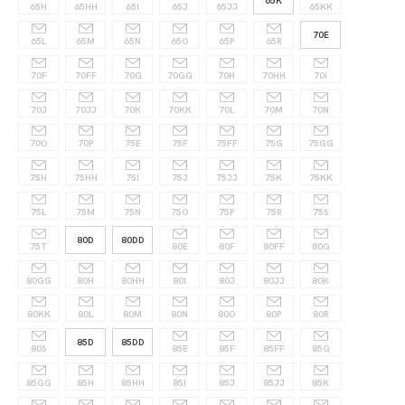
65K
65H
65HH
65I
65J
65JJ
65KK
70E
65L
65M
65N
65O
65P
65R
70F
70FF
70G
70GG
70H
70HH
70I
70J
70JJ
70K
70KK
70L
70M
70N
70O
70P
75E
75F
75FF
75G
75GG
75H
75HH
75I
75J
75JJ
75K
75KK
75L
75M
75N
75O
75P
75R
75S
80D
80DD
75T
80E
80F
80FF
80G
80GG
80H
80HH
80I
80J
80JJ
80K
80KK
80L
80M
80N
80O
80P
80R
85D
85DD
80S
85E
85F
85FF
85G
85GG
85H
85HH
85I
85J
85JJ
85K