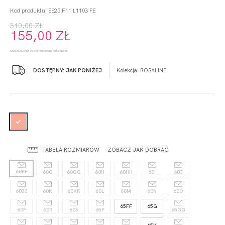
Kod produktu: SS25 F11 L1103 PE
310,00 ZŁ
155,00 ZŁ
NAJNIŻSZA CENA Z 30 DNI PRZED OBNIŻKĄ: 294,50 ZŁ
DOSTĘPNY: JAK PONIŻEJ
Kolekcja:
ROSALINE
TABELA ROZMIARÓW
ZOBACZ JAK DOBRAĆ
60FF
60G
60GG
60H
60HH
60I
60J
60JJ
60K
60KK
60L
60M
60N
60O
65FF
65G
60P
60R
60S
65F
65GG