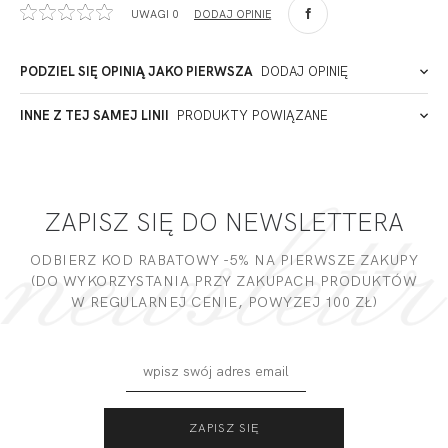
UWAGI 0
DODAJ OPINIĘ
90-057
Łódź
Polska
PODZIEL SIĘ OPINIĄ JAKO PIERWSZA
DODAJ OPINIĘ
ADRES PUNKTU KONTAKTOWEGO
INNE Z TEJ SAMEJ LINII
PRODUKTY POWIĄZANE
Miałeś już kontakt z naszym produktem? Zostaw opinię
- to dla Ciebie staramy się być najlepsi, a Twoje zdanie bardzo
PODMIOT ODPOWIEDZIALNY ZA WPROWADZENIE DO UE
nam w tym pomoże!
ZAPISZ SIĘ DO NEWSLETTERA
DODAJ OPINIĘ
ODBIERZ KOD RABATOWY -5% NA PIERWSZE ZAKUPY
(DO WYKORZYSTANIA PRZY ZAKUPACH PRODUKTÓW
W REGULARNEJ CENIE, POWYZEJ 100 ZŁ)
ROSALINE HALF
ROSALINE SOFT