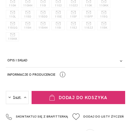
110H
110HH
110I
110J
110JJ
110K
110KK
110L
115D
115DD
115E
115F
115FF
115G
115GG
115H
115HH
115I
115J
115JJ
115K
115KK
OPIS I SKŁAD
ⓘ
INFORMACJE O PRODUCENCIE
PRODUCENT
DODAJ DO KOSZYKA
Krisline
Fashiontex Group Sp.z o.o. Spółka komandytowa
SKONTAKTUJ SIĘ Z BRAFITTERKĄ
DODAJ DO LISTY ŻYCZEŃ
+48 42 719 43 15
biuro@fashiontexgroup.com
Ul. Sienkiewicza 73 lok. 7,