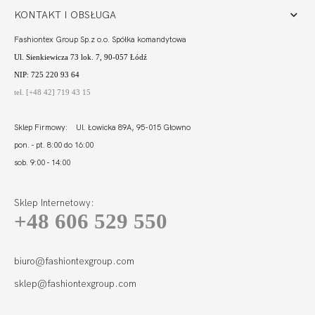
KONTAKT I OBSŁUGA
Fashiontex Group Sp.z o.o. Spółka komandytowa
Ul. Sienkiewicza 73 lok. 7, 90-057 Łódź
NIP: 725 220 93 64
tel. [+48 42] 719 43 15
Sklep Firmowy: Ul. Łowicka 89A, 95-015 Głowno
pon. - pt. 8:00 do 16:00
sob. 9:00 - 14:00
Sklep Internetowy:
+48 606 529 550
ROSALINE FIGI
WYSOKI STAN
133,00
66,50 zł
biuro@fashiontexgroup.com
sklep@fashiontexgroup.com