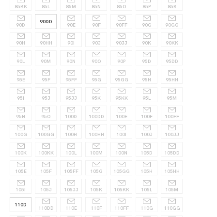
85KK
85L
85M
85N
85O
85P
85R
90DD
90D
90E
90F
90FF
90G
90GG
90H
90HH
90I
90J
90JJ
90K
90KK
90L
90M
90N
90O
90P
95D
95DD
95E
95F
95FF
95G
95GG
95H
95HH
95I
95J
95JJ
95K
95KK
95L
95M
95N
95O
100D
100DD
100E
100F
100FF
100G
100GG
100H
100HH
100I
100J
100JJ
100K
100KK
100L
100M
100N
105D
105DD
105E
105F
105FF
105G
105GG
105H
105HH
105I
105J
105JJ
105K
105KK
105L
105M
110D
110DD
110E
110F
110FF
110G
110GG