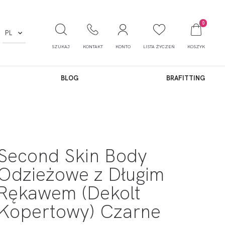
0
PL
SZUKAJ
KONTAKT
KONTO
LISTA ŻYCZEŃ
KOSZYK
BLOG
BRAFITTING
Second Skin Body
Odzieżowe z Długim
Rękawem (Dekolt
Kopertowy) Czarne