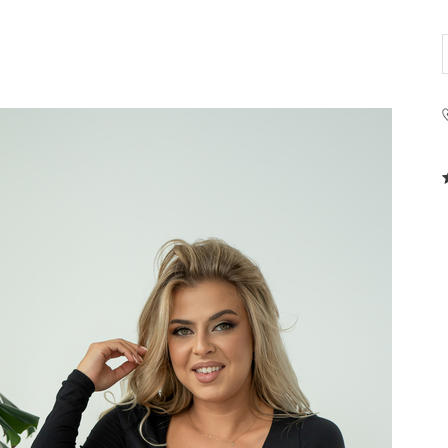
PRODUCENT
Krisline
Fashiontex Group Sp.z o.
komandytowa
+48 42 719 43 15
biuro@fashiontexgroup.
Ul. Sienkiewicza 73 lok. 7
90-057
Łódź
Polska
PODMIOT ODPOWIEDZIALNY 
WPROWADZENIE DO UE
Fashiontex Group Sp.z o.
komandytowa
+48 42 719 43 15
biuro@fashiontexgroup.
Ul. Sienkiewicza 73 lok. 7
90-057
Łódź