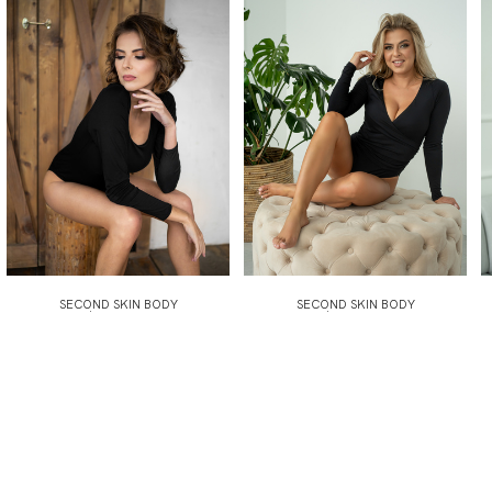
SECOND SKIN BODY
SECOND SKIN BODY
ODZIEŻOWE Z DŁUGIM
ODZIEŻOWE Z DŁUGIM
RĘKAWEM...
RĘKAWEM...
209,99 zł
209,99 zł