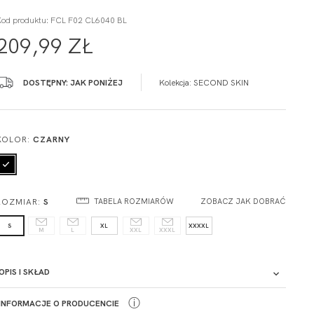
Kod produktu: FCL F02 CL6040 BL
209,99 ZŁ
DOSTĘPNY: JAK PONIŻEJ
Kolekcja:
SECOND SKIN
KOLOR:
CZARNY
ROZMIAR:
S
TABELA ROZMIARÓW
ZOBACZ JAK DOBRAĆ
S
XL
XXXXL
M
L
XXL
XXXL
OPIS I SKŁAD
ⓘ
INFORMACJE O PRODUCENCIE