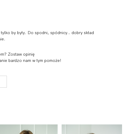
 tylko by były. Do spodni, spódnicy.. dobry skład
ie.
em? Zostaw opinię
 zdanie bardzo nam w tym pomoże!