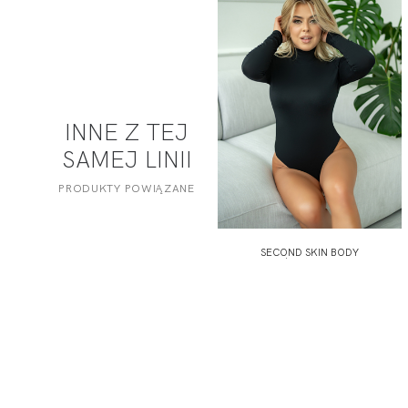
INNE Z TEJ
SAMEJ LINII
PRODUKTY POWIĄZANE
SECOND SKIN BODY
ODZIEŻOWE Z DŁUGIM
RĘKAWEM...
209,99 zł