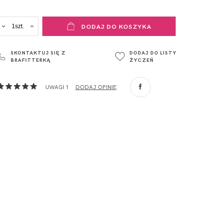
ADRES PUNKTU KONTAKTOWEGO
DODAJ DO KOSZYKA
ul. Łowicka 89a
o. Spółka
95-015
SKONTAKTUJ SIĘ Z
DODAJ DO LISTY
Głowno
BRAFITTERKĄ
ŻYCZEŃ
Polska
com
,
UWAGI 1
DODAJ OPINIĘ
ZA
o. Spółka
com
,