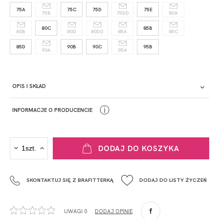
75A
75C
75D
75E
75B
75DD
80A
80C
85B
80B
80D
80DD
85A
85C
85D
90B
90C
95B
90A
95A
OPIS I SKŁAD
ⓘ
INFORMACJE O PRODUCENCIE
PRODUCENT
DODAJ DO KOSZYKA
Krisline
Fashiontex Group Sp.z o.o. Spółka komandytowa
SKONTAKTUJ SIĘ Z BRAFITTERKĄ
DODAJ DO LISTY ŻYCZEŃ
+48 42 719 43 15
biuro@fashiontexgroup.com
Ul. Sienkiewicza 73 lok. 7,
UWAGI 0
DODAJ OPINIĘ
90-057