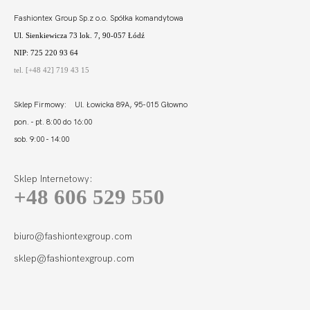
Fashiontex Group Sp.z o.o. Spółka komandytowa
Ul. Sienkiewicza 73 lok. 7, 90-057 Łódź
NIP: 725 220 93 64
tel. [+48 42] 719 43 15
Sklep Firmowy: Ul. Łowicka 89A, 95-015 Głowno
pon. - pt. 8:00 do 16:00
sob. 9:00 - 14:00
Sklep Internetowy:
+48 606 529 550
SUGAR FIGI
WYSOKI STAN
109,00 zł
biuro@fashiontexgroup.com
sklep@fashiontexgroup.com