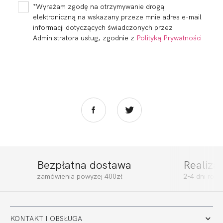
209,00 zł
286,00 zł
*Wyrażam zgodę na otrzymywanie drogą
elektroniczną na wskazany przeze mnie adres e-mail
informacji dotyczących świadczonych przez
Administratora usług, zgodnie z
Polityką Prywatności
Bezpłatna dostawa
Realiza
SUGAR SOFT
SUGAR FIGI
zamówienia powyżej 400zł
2-4 dni rob
OPENED UP FRONT
(OF)
263,99 zł
99,00 zł
KONTAKT I OBSŁUGA