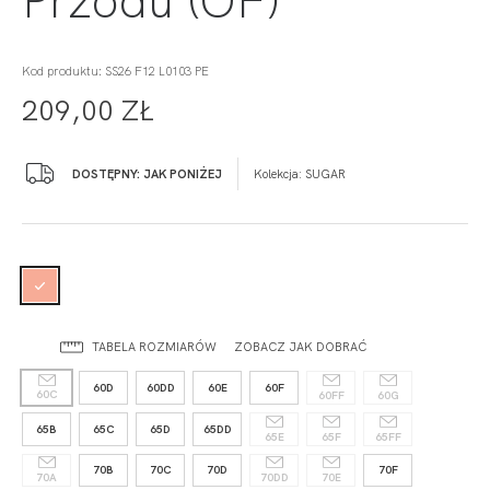
Kod produktu: SS26 F12 L0103 PE
209,00 ZŁ
DOSTĘPNY: JAK PONIŻEJ
Kolekcja:
SUGAR
TABELA ROZMIARÓW
ZOBACZ JAK DOBRAĆ
60D
60DD
60E
60F
60C
60FF
60G
65B
65C
65D
65DD
65E
65F
65FF
70B
70C
70D
70F
70A
70DD
70E