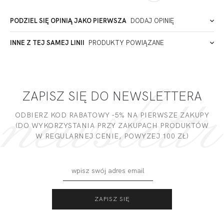
Łódź
Polska
PODZIEL SIĘ OPINIĄ JAKO PIERWSZA
DODAJ OPINIĘ
ADRES PUNKTU KONTAKTOWEGO
INNE Z TEJ SAMEJ LINII
PRODUKTY POWIĄZANE
Miałeś już kontakt z naszym produktem? Zostaw opinię
- to dla Ciebie staramy się być najlepsi, a Twoje zdanie bardzo
PODMIOT ODPOWIEDZIALNY ZA WPROWADZENIE DO UE
nam w tym pomoże!
ZAPISZ SIĘ DO NEWSLETTERA
DODAJ OPINIĘ
ODBIERZ KOD RABATOWY -5% NA PIERWSZE ZAKUPY
(DO WYKORZYSTANIA PRZY ZAKUPACH PRODUKTÓW
W REGULARNEJ CENIE, POWYZEJ 100 ZŁ)
SUGAR BRASSIERE
SUGAR SOFT FULL
SMART OPINANY Z
CUP
PRZODU (OF)