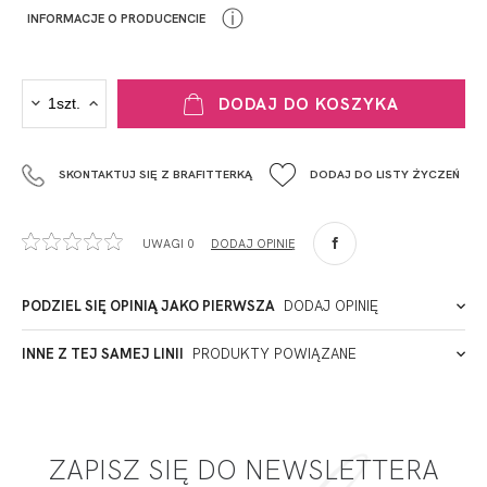
ⓘ
INFORMACJE O PRODUCENCIE
PRODUCENT
DODAJ DO KOSZYKA
Krisline
Fashiontex Group Sp.z o.o. Spółka komandytowa
SKONTAKTUJ SIĘ Z BRAFITTERKĄ
DODAJ DO LISTY ŻYCZEŃ
+48 42 719 43 15
biuro@fashiontexgroup.com
Ul. Sienkiewicza 73 lok. 7,
UWAGI 0
DODAJ OPINIĘ
90-057
Łódź
Polska
PODZIEL SIĘ OPINIĄ JAKO PIERWSZA
DODAJ OPINIĘ
ADRES PUNKTU KONTAKTOWEGO
INNE Z TEJ SAMEJ LINII
PRODUKTY POWIĄZANE
Miałeś już kontakt z naszym produktem? Zostaw opinię
- to dla Ciebie staramy się być najlepsi, a Twoje zdanie bardzo
PODMIOT ODPOWIEDZIALNY ZA WPROWADZENIE DO UE
nam w tym pomoże!
ZAPISZ SIĘ DO NEWSLETTERA