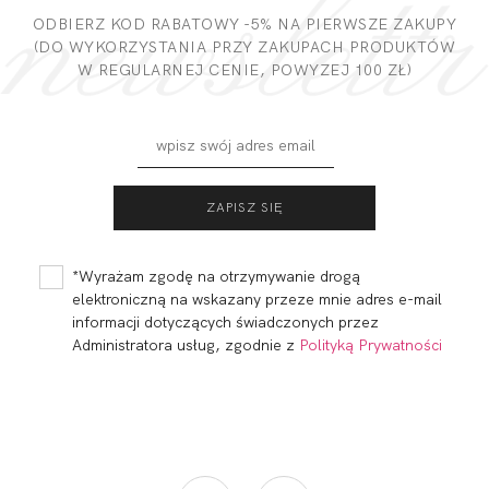
DODAJ OPINIĘ
ODBIERZ KOD RABATOWY -5% NA PIERWSZE ZAKUPY
(DO WYKORZYSTANIA PRZY ZAKUPACH PRODUKTÓW
W REGULARNEJ CENIE, POWYZEJ 100 ZŁ)
SUMMER NIGHT
SUMMER NIGHT
HALF CUP SOFT
SOFT FULL CUP
239,99
167,99 zł
329,98
230,99 zł
*Wyrażam zgodę na otrzymywanie drogą
elektroniczną na wskazany przeze mnie adres e-mail
informacji dotyczących świadczonych przez
Administratora usług, zgodnie z
Polityką Prywatności