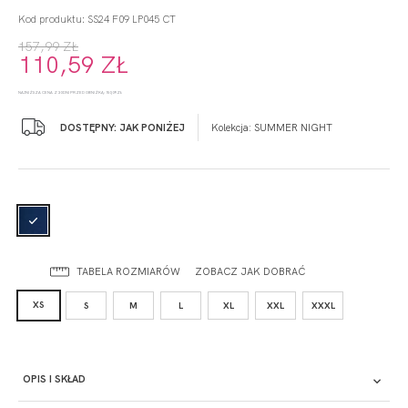
Kod produktu: SS24 F09 LP045 CT
157,99 ZŁ
110,59 ZŁ
NAJNIŻSZA CENA Z 30 DNI PRZED OBNIŻKĄ: 150,09 ZŁ
DOSTĘPNY: JAK PONIŻEJ
Kolekcja:
SUMMER NIGHT
TABELA ROZMIARÓW
ZOBACZ JAK DOBRAĆ
XS
S
M
L
XL
XXL
XXXL
OPIS I SKŁAD