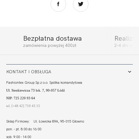
Bezpłatna dostawa
Realiza
SUMMER NIGHT
SUMMER NIGHT
zamówienia powyżej 400zł
2-4 dni rob
FIGI
FIGI WYSOKI STAN
128,99
90,29 zł
157,99
110,59 zł
KONTAKT I OBSŁUGA
Fashiontex Group Sp.z o.o. Spółka komandytowa
Ul. Sienkiewicza 73 lok. 7, 90-057 Łódź
NIP: 725 220 93 64
tel. [+48 42] 719 43 15
Sklep Firmowy: Ul. Łowicka 89A, 95-015 Głowno
pon. - pt. 8:00 do 16:00
sob. 9:00 - 14:00