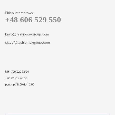
Sklep Internetowy:
+48 606 529 550
SUMMER NIGHT
FIGI BIKINI
126,99
88,89 zł
biuro@fashiontexgroup.com
sklep@fashiontexgroup.com
NIP: 725 220 93 64
+48 42 719 43 15
pon. - pt. 8:00 do 16:00