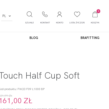
0
PL
SZUKAJ
KONTAKT
KONTO
LISTA ŻYCZEŃ
KOSZYK
BLOG
BRAFITTING
Touch Half Cup Soft
Kod produktu: FW23 F09 L1000 BP
321,99 ZŁ
161,00 ZŁ