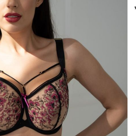
biuro@fashiontexgroup.
Ul. Sienkiewicza 73 lok. 7
90-057
Łódź
Polska
PODMIOT ODPOWIEDZIALNY 
WPROWADZENIE DO UE
Fashiontex Group Sp.z o.
komandytowa
+48 42 719 43 15
biuro@fashiontexgroup.
Ul. Sienkiewicza 73 lok. 7
90-057
Łódź
Polska