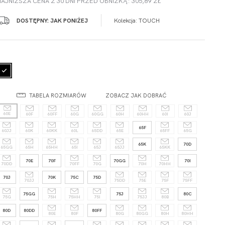
NAJNIŻSZA CENA Z 30 DNI PRZED OBNIŻKĄ: 305,89 ZŁ
DOSTĘPNY: JAK PONIŻEJ
Kolekcja:
TOUCH
TABELA ROZMIARÓW
ZOBACZ JAK DOBRAĆ
60E
60F
60FF
60G
60GG
60H
60HH
60I
60J
65F
60JJ
60K
60KK
60L
65DD
65E
65FF
65G
65K
70D
65GG
65H
65HH
65I
65J
65JJ
65KK
70E
70F
70GG
70I
70DD
70FF
70G
70H
70HH
70J
70K
75C
75D
70JJ
75DD
75E
75F
75FF
75GG
75J
80C
75G
75H
75HH
75I
75JJ
80B
80D
80DD
80FF
80E
80F
80G
80GG
80H
80HH