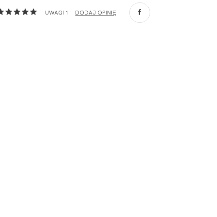
com
,
UWAGI 1
DODAJ OPINIĘ
ZA
o. Spółka
com
,