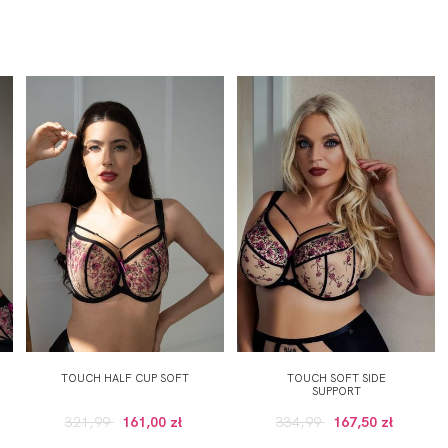
TOUCH HALF CUP SOFT
TOUCH SOFT SIDE
SUPPORT
321,99
161,00 zł
334,99
167,50 zł