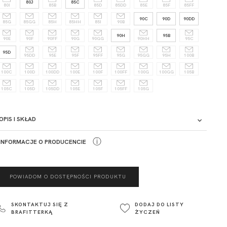
80J
85C
80I
85B
85D
85DD
85E
85F
85FF
90C
90D
90DD
85G
85GG
85H
85HH
85I
90B
90H
95B
90E
90F
90FF
90G
90GG
90HH
95C
95D
95DD
95E
95F
95FF
95G
95GG
95H
100B
100C
100D
100DD
100E
100F
100FF
100G
100GG
105B
105C
105D
105DD
105E
105F
105FF
105G
OPIS I SKŁAD
ⓘ
INFORMACJE O PRODUCENCIE
ADRES PUNKTU KONTAKTOWEGO
POWIADOM O DOSTĘPNOŚCI PRODUKTU
ul. Łowicka 89a
o. Spółka
95-015
SKONTAKTUJ SIĘ Z
DODAJ DO LISTY
Głowno
BRAFITTERKĄ
ŻYCZEŃ
Polska