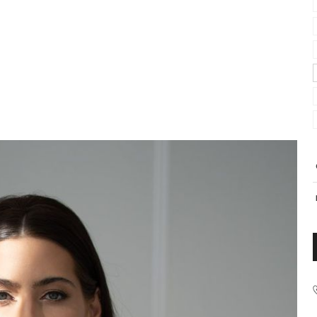
PRODUCENT
Krisline
Fashiontex Group Sp.z o.
komandytowa
+48 42 719 43 15