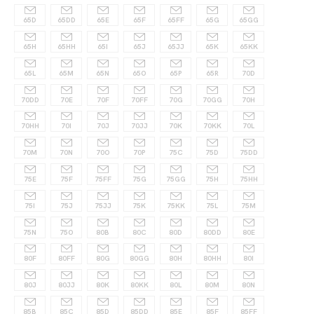
65D
65DD
65E
65F
65FF
65G
65GG
65H
65HH
65I
65J
65JJ
65K
65KK
65L
65M
65N
65O
65P
65R
70D
70DD
70E
70F
70FF
70G
70GG
70H
70HH
70I
70J
70JJ
70K
70KK
70L
70M
70N
70O
70P
75C
75D
75DD
75E
75F
75FF
75G
75GG
75H
75HH
75I
75J
75JJ
75K
75KK
75L
75M
75N
75O
80B
80C
80D
80DD
80E
80F
80FF
80G
80GG
80H
80HH
80I
80J
80JJ
80K
80KK
80L
80M
80N
85B
85C
85D
85DD
85E
85F
85FF