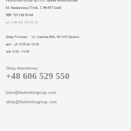
Fashiontex Group Sp.z o.o. Spółka komandytowa
Ul. Sienkiewicza 73 lok. 7, 90-057 Łódź
NIP: 725 220 93 64
tel. [+48 42] 719 43 15
Sklep Firmowy: Ul. Łowicka 89A, 95-015 Głowno
pon. - pt. 8:00 do 16:00
sob. 9:00 - 14:00
Sklep Internetowy:
+48 606 529 550
VERONICA
BRALETTE PUSH UP
203,00
60,82 zł
biuro@fashiontexgroup.com
sklep@fashiontexgroup.com