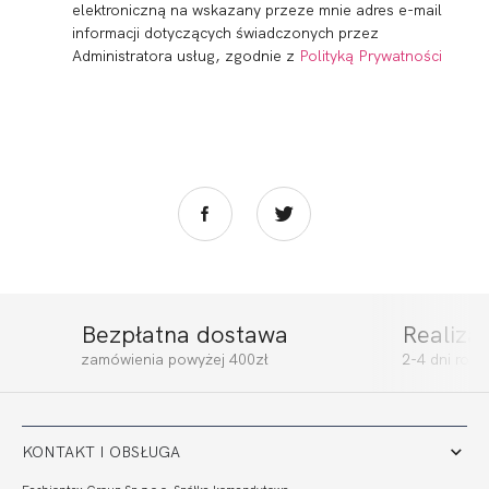
elektroniczną na wskazany przeze mnie adres e-mail
informacji dotyczących świadczonych przez
Administratora usług, zgodnie z
Polityką Prywatności
Bezpłatna dostawa
Realiza
VERONICA SOFT
VERONICA
zamówienia powyżej 400zł
2-4 dni rob
FULL CUP
STRINGO SZORTY
246,00
73,70 zł
95,01
28,46 zł
KONTAKT I OBSŁUGA