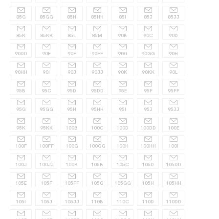
85G
85GG
85H
85HH
85I
85J
85JJ
85K
85KK
85L
85M
90B
90C
90D
90DD
90E
90F
90FF
90G
90GG
90H
90HH
90I
90J
90JJ
90K
90KK
90L
95B
95C
95D
95DD
95E
95F
95FF
95G
95GG
95H
95HH
95I
95J
95JJ
95K
95KK
100B
100C
100D
100DD
100E
100F
100FF
100G
100GG
100H
100HH
100I
100J
100JJ
100K
105B
105C
105D
105DD
105E
105F
105FF
105G
105GG
105H
105HH
105I
105J
105JJ
110B
110C
110D
110DD