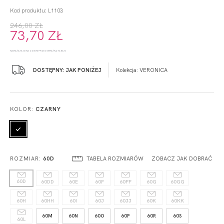
Kod produktu: L1103
246,00 ZŁ
73,70 ZŁ
NAJNIŻSZA CENA Z 30 DNI PRZED OBNIŻKĄ: 73,80 ZŁ
DOSTĘPNY: JAK PONIŻEJ
Kolekcja:
VERONICA
KOLOR:
CZARNY
TABELA ROZMIARÓW
ZOBACZ JAK DOBRAĆ
ROZMIAR:
60D
60D
60DD
60E
60F
60FF
60G
60GG
60H
60HH
60I
60J
60JJ
60K
60KK
60M
60N
60O
60P
60R
60S
60L