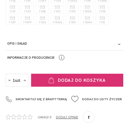
110E
110F
110FF
110G
110GG
110H
110HH
110I
110J
115B
115C
115D
115DD
115E
115F
115FF
115G
115GG
115H
115HH
115I
OPIS I SKŁAD
ⓘ
INFORMACJE O PRODUCENCIE
PRODUCENT
DODAJ DO KOSZYKA
Krisline
Fashiontex Group Sp.z o.o. Spółka komandytowa
SKONTAKTUJ SIĘ Z BRAFITTERKĄ
DODAJ DO LISTY ŻYCZEŃ
+48 42 719 43 15
biuro@fashiontexgroup.com
Ul. Sienkiewicza 73 lok. 7,
UWAGI 0
DODAJ OPINIĘ
90-057
Łódź