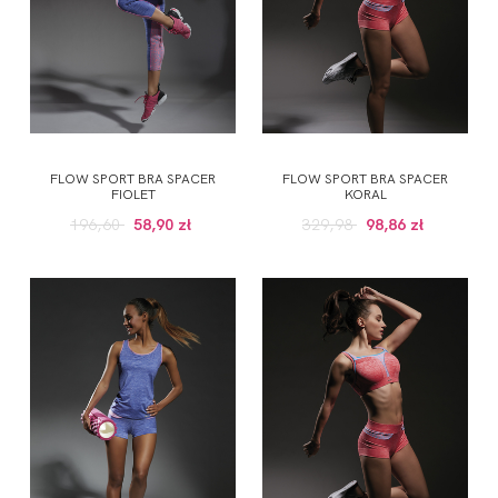
FLOW SPORT BRA SPACER
FLOW SPORT BRA SPACER
FIOLET
KORAL
196,60
58,90 zł
329,98
98,86 zł