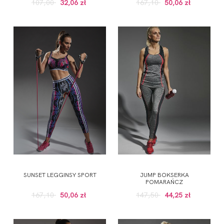
107,00
32,06 zł
167,10
50,06 zł
SUNSET LEGGINSY SPORT
JUMP BOKSERKA
POMARAŃCZ
167,10
50,06 zł
147,50
44,25 zł