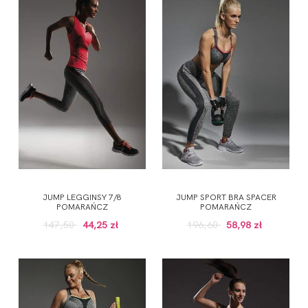
JUMP LEGGINSY 7/8
JUMP SPORT BRA SPACER
POMARAŃCZ
POMARAŃCZ
147,50
44,25 zł
196,60
58,98 zł