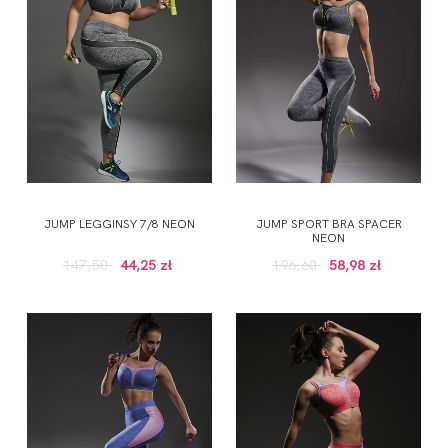
JUMP LEGGINSY 7/8 NEON
JUMP SPORT BRA SPACER
NEON
147,50
44,25 zł
196,60
58,98 zł