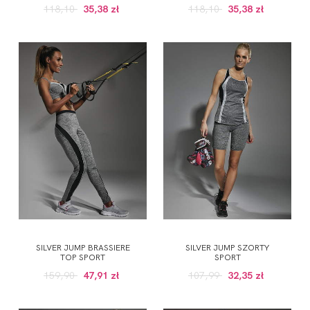
118,10
35,38 zł
118,10
35,38 zł
SILVER JUMP BRASSIERE
SILVER JUMP SZORTY
TOP SPORT
SPORT
159,90
47,91 zł
107,99
32,35 zł