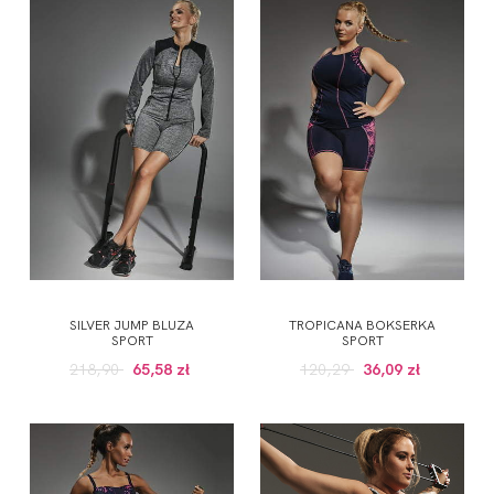
SILVER JUMP BLUZA
TROPICANA BOKSERKA
SPORT
SPORT
218,90
65,58 zł
120,29
36,09 zł