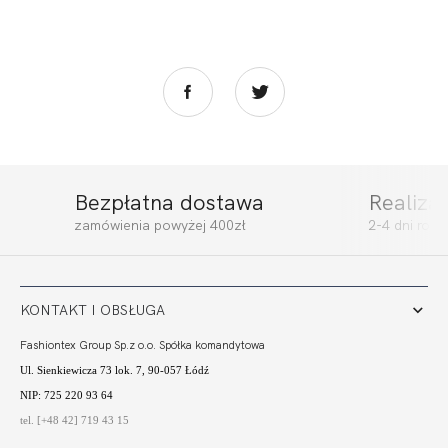
Bezpłatna dostawa
Realiza
zamówienia powyżej 400zł
2-4 dni rob
KONTAKT I OBSŁUGA
Fashiontex Group Sp.z o.o. Spółka komandytowa
Ul. Sienkiewicza 73 lok. 7, 90-057 Łódź
NIP: 725 220 93 64
tel. [+48 42] 719 43 15