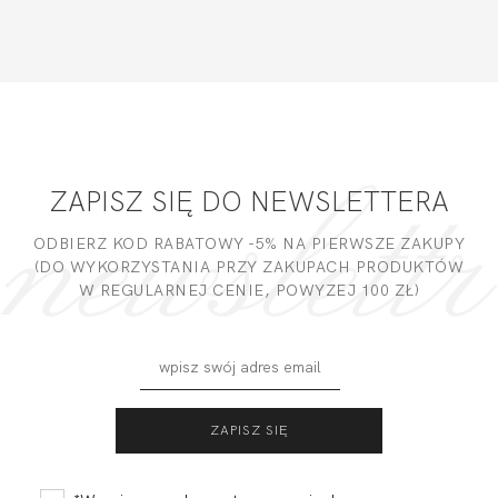
ZAPISZ SIĘ DO NEWSLETTERA
ODBIERZ KOD RABATOWY -5% NA PIERWSZE ZAKUPY
(DO WYKORZYSTANIA PRZY ZAKUPACH PRODUKTÓW
W REGULARNEJ CENIE, POWYZEJ 100 ZŁ)