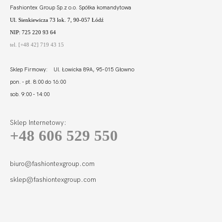
Fashiontex Group Sp.z o.o. Spółka komandytowa
Ul. Sienkiewicza 73 lok. 7, 90-057 Łódź
NIP: 725 220 93 64
tel. [+48 42] 719 43 15
Sklep Firmowy: Ul. Łowicka 89A, 95-015 Głowno
pon. - pt. 8:00 do 16:00
sob. 9:00 - 14:00
Sklep Internetowy:
+48 606 529 550
biuro@fashiontexgroup.com
sklep@fashiontexgroup.com