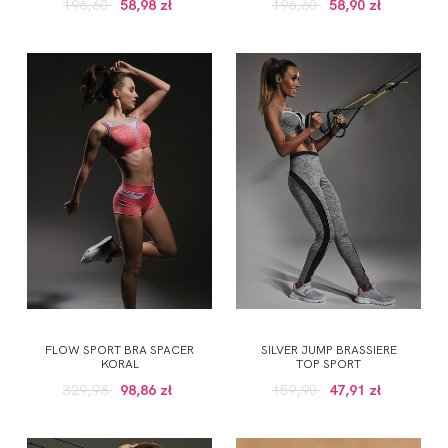
196,60
58,98 zł
196,60
58,90 zł
FLOW SPORT BRA SPACER
SILVER JUMP BRASSIERE
KORAL
TOP SPORT
329,98
98,86 zł
159,90
47,91 zł