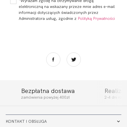
*Wyrażam zgodę na otrzymywanie drogą
elektroniczną na wskazany przeze mnie adres e-mail
informacji dotyczących świadczonych przez
Administratora usług, zgodnie z
Polityką Prywatności
Bezpłatna dostawa
Realiza
zamówienia powyżej 400zł
2-4 dni rob
KONTAKT I OBSŁUGA