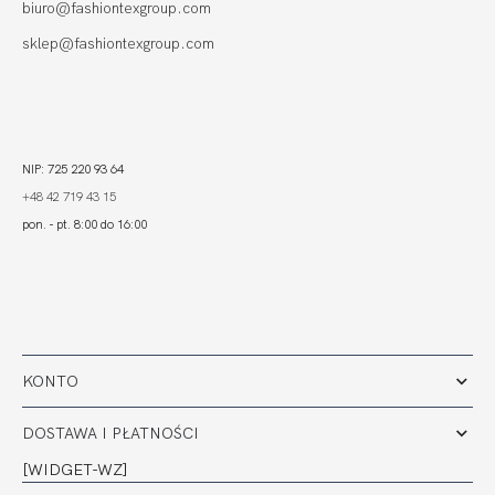
biuro@fashiontexgroup.com
sklep@fashiontexgroup.com
NIP: 725 220 93 64
+48 42 719 43 15
pon. - pt. 8:00 do 16:00
KONTO
DOSTAWA I PŁATNOŚCI
[WIDGET-WZ]