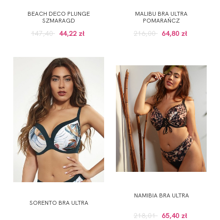
BEACH DECO PLUNGE
MALIBU BRA ULTRA
SZMARAGD
POMARAŃCZ
147,40
44,22 zł
216,00
64,80 zł
NAMIBIA BRA ULTRA
SORENTO BRA ULTRA
218,01
65,40 zł