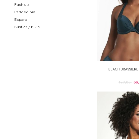
Push up
Padded bra
Espana
Bustier / Bikini
BEACH BRASSIER
129,80
38,