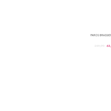
PAROS BRASSI
209,99
63,