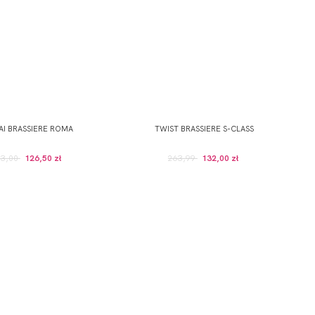
I BRASSIERE ROMA
TWIST BRASSIERE S-CLASS
53,00
126,50 zł
263,99
132,00 zł