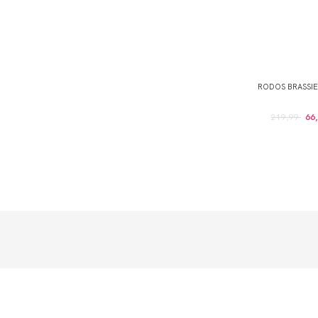
RODOS BRASSI
219,99
66,