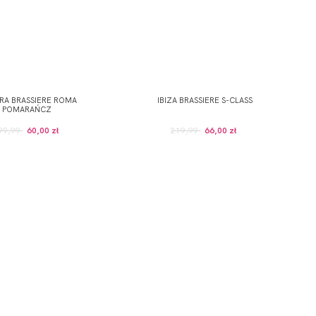
RA BRASSIERE ROMA
IBIZA BRASSIERE S-CLASS
POMARAŃCZ
99,99
60,00 zł
219,99
66,00 zł