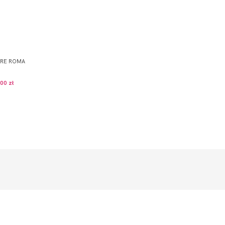
ERE ROMA
00 zł