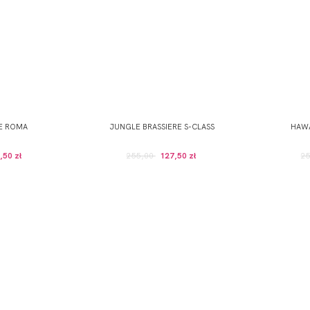
RE ROMA
JUNGLE BRASSIERE S-CLASS
HAWA
,50 zł
255,00
127,50 zł
2