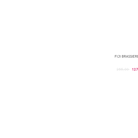
FIJI BRASSIE
255,00
127