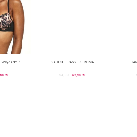
E WIĄZANY Z
PRADESH BRASSIERE ROMA
TA
U
50 zł
164,00
49,20 zł
1