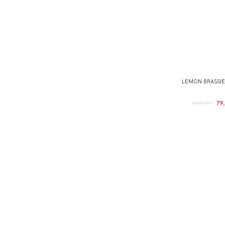
LEMON BRASSI
263,99
79,