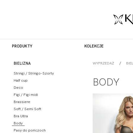
PRODUKTY
KOLEKCJE
WYPRZEDAŻ
BIE
BIELIZNA
Stringi / Stringo-Szorty
BODY
Half cup
Deco
Figi / Figi midi
Brassiere
Soft / Semi Soft
Bra Ultra
Body
Pasy do pończoch