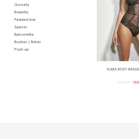
Gorsety
Bralette
Padded bra
Spacer
Balconette
Bustier / Bikini
Push up
KIARA BODY BRASS
341,90
102