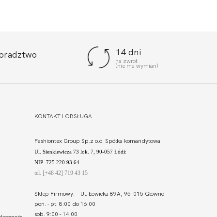
14 dni
doradztwo
na zwrot
(nie ma wymian)
KONTAKT I OBSŁUGA
Fashiontex Group Sp.z o.o. Spółka komandytowa
Ul. Sienkiewicza 73 lok. 7, 90-057 Łódź
NIP: 725 220 93 64
tel. [+48 42] 719 43 15
Sklep Firmowy: Ul. Łowicka 89A, 95-015 Głowno
pon. - pt. 8:00 do 16:00
sob. 9:00 - 14:00
łeczności