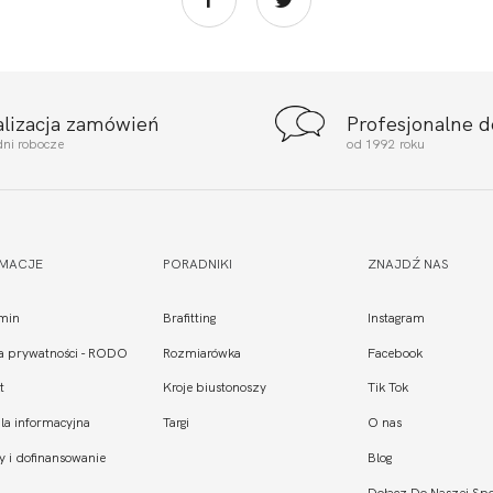
alizacja zamówień
Profesjonalne 
dni robocze
od 1992 roku
RMACJE
PORADNIKI
ZNAJDŹ NAS
min
Brafitting
Instagram
ka prywatności - RODO
Rozmiarówka
Facebook
t
Kroje biustonoszy
Tik Tok
la informacyjna
Targi
O nas
y i dofinansowanie
Blog
Dołącz Do Naszej Spo