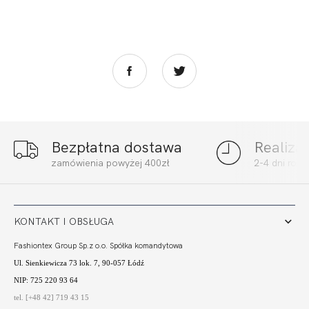
Bezpłatna dostawa
Realiza
zamówienia powyżej 400zł
2-4 dni rob
KONTAKT I OBSŁUGA
Fashiontex Group Sp.z o.o. Spółka komandytowa
Ul. Sienkiewicza 73 lok. 7, 90-057 Łódź
NIP: 725 220 93 64
tel. [+48 42] 719 43 15