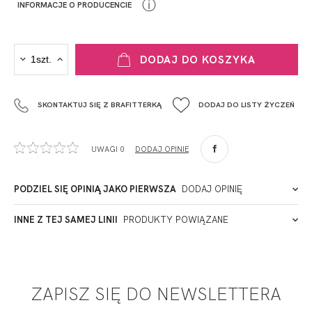
ⓘ
INFORMACJE O PRODUCENCIE
PRODUCENT
DODAJ DO KOSZYKA
Krisline
Fashiontex Group Sp.z o.o. Spółka komandytowa
SKONTAKTUJ SIĘ Z BRAFITTERKĄ
DODAJ DO LISTY ŻYCZEŃ
+48 42 719 43 15
biuro@fashiontexgroup.com
Ul. Sienkiewicza 73 lok. 7,
UWAGI 0
DODAJ OPINIĘ
90-057
Łódź
Polska
PODZIEL SIĘ OPINIĄ JAKO PIERWSZA
DODAJ OPINIĘ
ADRES PUNKTU KONTAKTOWEGO
INNE Z TEJ SAMEJ LINII
PRODUKTY POWIĄZANE
Miałeś już kontakt z naszym produktem? Zostaw opinię
- to dla Ciebie staramy się być najlepsi, a Twoje zdanie bardzo
PODMIOT ODPOWIEDZIALNY ZA WPROWADZENIE DO UE
nam w tym pomoże!
ZAPISZ SIĘ DO NEWSLETTERA
DODAJ OPINIĘ