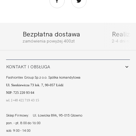
Bezpłatna dostawa
Realiza
ACTIVE BOKSERKA
ACTIVE BRASSIERE
zamówienia powyżej 400zł
2-4 dni rob
SPORT
TOP SPORT
152,00 zł
153,00 zł
KONTAKT I OBSŁUGA
Fashiontex Group Sp.z o.o. Spółka komandytowa
Ul. Sienkiewicza 73 lok. 7, 90-057 Łódź
NIP: 725 220 93 64
tel. [+48 42] 719 43 15
Sklep Firmowy: Ul. Łowicka 89A, 95-015 Głowno
pon. - pt. 8:00 do 16:00
sob. 9:00 - 14:00