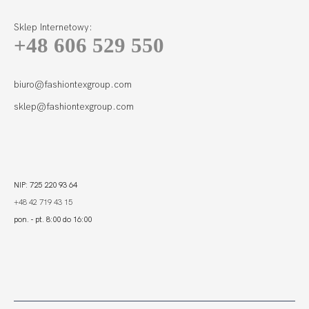
Sklep Internetowy:
+48 606 529 550
ACTIVE LEGGINSY
SPORT
220,00 zł
biuro@fashiontexgroup.com
sklep@fashiontexgroup.com
NIP: 725 220 93 64
+48 42 719 43 15
pon. - pt. 8:00 do 16:00