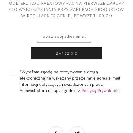
ODBIERZ KOD RABATOWY -5% NA PIERWSZE ZAKUPY
(DO WYKORZYSTANIA PRZY ZAKUPACH PRODUKTÓW
W REGULARNEJ CENIE, POWYZEJ 100 ZŁ)
ACTIVE BLUZKA
ACTIVE BLUZKA
OVERSIZE SPORT
SPORT
182,00 zł
152,00 zł
*Wyrażam zgodę na otrzymywanie drogą
elektroniczną na wskazany przeze mnie adres e-mail
informacji dotyczących świadczonych przez
Administratora usług, zgodnie z
Polityką Prywatności