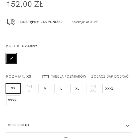
152,00 ZŁ
DOSTĘPNY: JAK PONIŻEJ
Kolekcja:
ACTIVE
KOLOR:
CZARNY
TABELA ROZMIARÓW
ZOBACZ JAK DOBRAĆ
ROZMIAR:
XS
XS
M
L
XL
XXXL
S
XXL
XXXXL
OPIS I SKŁAD