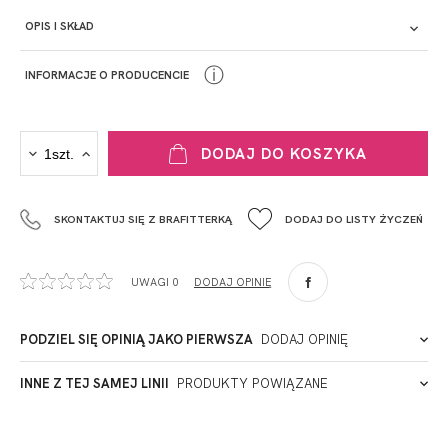
OPIS I SKŁAD
ⓘ
INFORMACJE O PRODUCENCIE
PRODUCENT
DODAJ DO KOSZYKA
Krisline
Fashiontex Group Sp.z o.o. Spółka komandytowa
SKONTAKTUJ SIĘ Z BRAFITTERKĄ
DODAJ DO LISTY ŻYCZEŃ
+48 42 719 43 15
biuro@fashiontexgroup.com
Ul. Sienkiewicza 73 lok. 7,
UWAGI 0
DODAJ OPINIĘ
90-057
Łódź
Polska
PODZIEL SIĘ OPINIĄ JAKO PIERWSZA
DODAJ OPINIĘ
ADRES PUNKTU KONTAKTOWEGO
INNE Z TEJ SAMEJ LINII
PRODUKTY POWIĄZANE
Miałeś już kontakt z naszym produktem? Zostaw opinię
- to dla Ciebie staramy się być najlepsi, a Twoje zdanie bardzo
PODMIOT ODPOWIEDZIALNY ZA WPROWADZENIE DO UE
nam w tym pomoże!