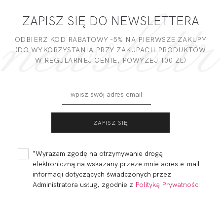
ZAPISZ SIĘ DO NEWSLETTERA
DODAJ OPINIĘ
ODBIERZ KOD RABATOWY -5% NA PIERWSZE ZAKUPY
(DO WYKORZYSTANIA PRZY ZAKUPACH PRODUKTÓW
W REGULARNEJ CENIE, POWYZEJ 100 ZŁ)
BEACH BRASSIERE
BEACH DECO
SZMARAGD
PLUNGE
SZMARAGD
129,80
38,94 zł
147,40
44,22 zł
*Wyrażam zgodę na otrzymywanie drogą
elektroniczną na wskazany przeze mnie adres e-mail
informacji dotyczących świadczonych przez
Administratora usług, zgodnie z
Polityką Prywatności