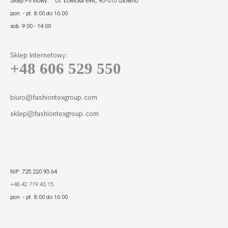
Sklep Firmowy: Ul. Łowicka 89A, 95-015 Głowno
pon. - pt. 8:00 do 16:00
sob. 9:00 - 14:00
Sklep Internetowy:
+48 606 529 550
BEACH TANKINI
SOFT SZMARAGD
199,80
59,94 zł
biuro@fashiontexgroup.com
sklep@fashiontexgroup.com
NIP: 725 220 93 64
+48 42 719 43 15
pon. - pt. 8:00 do 16:00