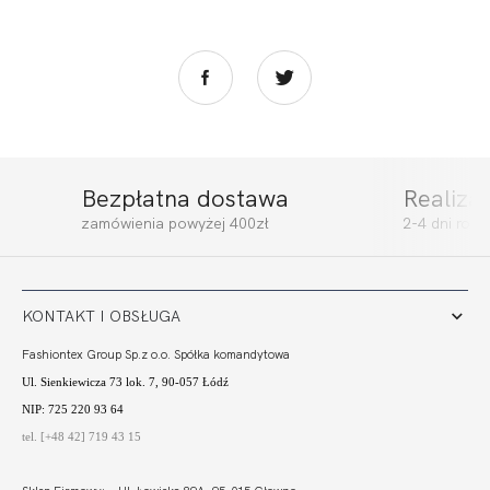
Bezpłatna dostawa
Realiza
BEACH ESPANA
BEACH SOFT
zamówienia powyżej 400zł
2-4 dni rob
CZERŃ
BORDO
147,40
103,18 zł
192,00
57,60 zł
KONTAKT I OBSŁUGA
Fashiontex Group Sp.z o.o. Spółka komandytowa
Ul. Sienkiewicza 73 lok. 7, 90-057 Łódź
NIP: 725 220 93 64
tel. [+48 42] 719 43 15