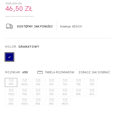
155,00 ZŁ
46,50 ZŁ
NAJNIŻSZA CENA Z 30 DNI PRZED OBNIŻKĄ: 46,50 ZŁ
DOSTĘPNY: JAK PONIŻEJ
Kolekcja:
BEACH
KOLOR:
GRANATOWY
TABELA ROZMIARÓW
ZOBACZ JAK DOBRAĆ
ROZMIAR:
65D
65D
65DD
65E
65F
70A
70B
70D
70DD
75B
75C
75D
80A
80B
80C
80D
80DD
85B
85D
85DD