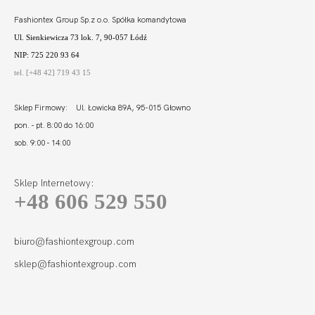
Fashiontex Group Sp.z o.o. Spółka komandytowa
Ul. Sienkiewicza 73 lok. 7, 90-057 Łódź
NIP: 725 220 93 64
tel. [+48 42] 719 43 15
Sklep Firmowy: Ul. Łowicka 89A, 95-015 Głowno
pon. - pt. 8:00 do 16:00
sob. 9:00 - 14:00
Sklep Internetowy:
+48 606 529 550
KISS STRINGO
SZORTY
139,99
42,00 zł
biuro@fashiontexgroup.com
sklep@fashiontexgroup.com