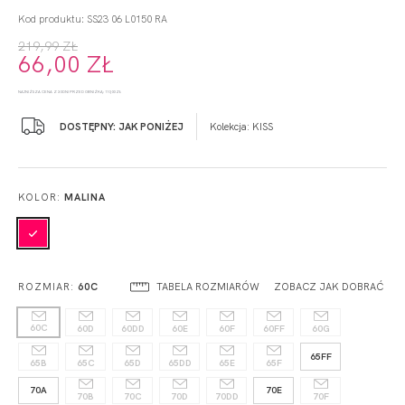
Kod produktu: SS23 06 L0150 RA
219,99 ZŁ
66,00 ZŁ
NAJNIŻSZA CENA Z 30 DNI PRZED OBNIŻKĄ: 110,00 ZŁ
DOSTĘPNY: JAK PONIŻEJ
Kolekcja:
KISS
KOLOR:
MALINA
TABELA ROZMIARÓW
ZOBACZ JAK DOBRAĆ
ROZMIAR:
60C
60C
60D
60DD
60E
60F
60FF
60G
65FF
65B
65C
65D
65DD
65E
65F
70A
70E
70B
70C
70D
70DD
70F