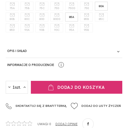
80A
75A
75B
75C
75D
75DD
75E
85A
80B
80C
80D
80DD
85B
85C
85D
90A
90B
90C
95A
95B
OPIS I SKŁAD
ⓘ
INFORMACJE O PRODUCENCIE
PRODUCENT
DODAJ DO KOSZYKA
Krisline
Fashiontex Group Sp.z o.o. Spółka komandytowa
SKONTAKTUJ SIĘ Z BRAFITTERKĄ
DODAJ DO LISTY ŻYCZEŃ
+48 42 719 43 15
biuro@fashiontexgroup.com
Ul. Sienkiewicza 73 lok. 7,
UWAGI 0
DODAJ OPINIĘ
90-057