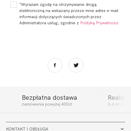
219,99
66,00 zł
249,99
75,00 zł
*Wyrażam zgodę na otrzymywanie drogą
elektroniczną na wskazany przeze mnie adres e-mail
informacji dotyczących świadczonych przez
Administratora usług, zgodnie z
Polityką Prywatności
Bezpłatna dostawa
Realiza
KISS SOFT LACE
KISS FIGI
zamówienia powyżej 400zł
2-4 dni rob
279,98
83,99 zł
139,99
42,00 zł
KONTAKT I OBSŁUGA