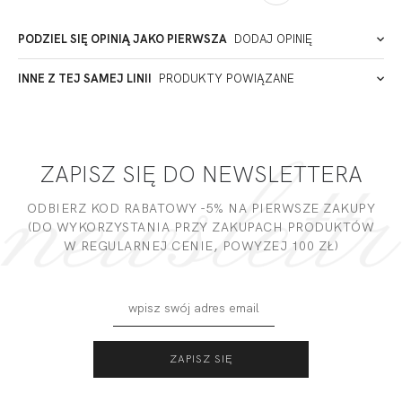
Łódź
Polska
PODZIEL SIĘ OPINIĄ JAKO PIERWSZA
DODAJ OPINIĘ
ADRES PUNKTU KONTAKTOWEGO
INNE Z TEJ SAMEJ LINII
PRODUKTY POWIĄZANE
Miałeś już kontakt z naszym produktem? Zostaw opinię
- to dla Ciebie staramy się być najlepsi, a Twoje zdanie bardzo
PODMIOT ODPOWIEDZIALNY ZA WPROWADZENIE DO UE
nam w tym pomoże!
ZAPISZ SIĘ DO NEWSLETTERA
DODAJ OPINIĘ
ODBIERZ KOD RABATOWY -5% NA PIERWSZE ZAKUPY
(DO WYKORZYSTANIA PRZY ZAKUPACH PRODUKTÓW
W REGULARNEJ CENIE, POWYZEJ 100 ZŁ)
KISS BRASSIERE
KISS HALF CUP
SMART MONOCUP
SOFT