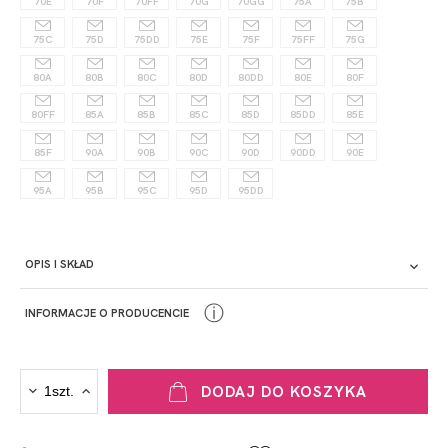
70E
70F
70FF
70G
70GG
75A
75B
75C
75D
75DD
75E
75F
75FF
75G
80A
80B
80C
80D
80DD
80E
80F
80FF
85A
85B
85C
85D
85DD
85E
85F
90A
90B
90C
90D
90DD
90E
95A
95B
95C
95D
95DD
OPIS I SKŁAD
ⓘ
INFORMACJE O PRODUCENCIE
PRODUCENT
DODAJ DO KOSZYKA
Krisline
Fashiontex Group Sp.z o.o. Spółka komandytowa