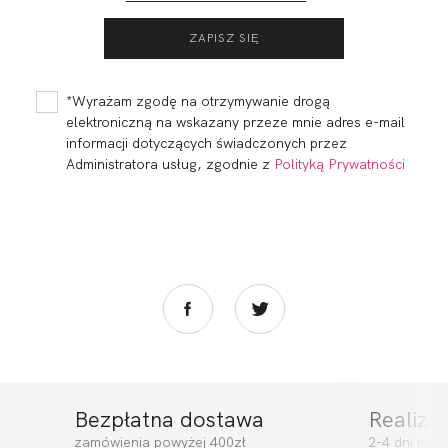
PALAZZO PUSH UP
PALAZZO HALF
CUP SOFT
273,00
81,90 zł
286,00
85,80 zł
*Wyrażam zgodę na otrzymywanie drogą
elektroniczną na wskazany przeze mnie adres e-mail
informacji dotyczących świadczonych przez
Administratora usług, zgodnie z
Polityką Prywatności
Bezpłatna dostawa
Realiza
PALAZZO SOFT
PALAZZO FIGI
zamówienia powyżej 400zł
2-4 dni rob