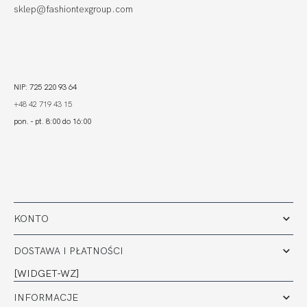
sklep@fashiontexgroup.com
NIP: 725 220 93 64
+48 42 719 43 15
pon. - pt. 8:00 do 16:00
KONTO
DOSTAWA I PŁATNOŚCI
[WIDGET-WZ]
INFORMACJE