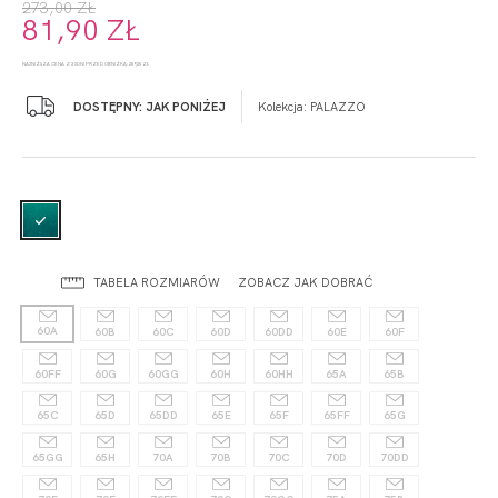
273,00 ZŁ
81,90 ZŁ
NAJNIŻSZA CENA Z 30 DNI PRZED OBNIŻKĄ: 259,35 ZŁ
DOSTĘPNY: JAK PONIŻEJ
Kolekcja:
PALAZZO
TABELA ROZMIARÓW
ZOBACZ JAK DOBRAĆ
60A
60B
60C
60D
60DD
60E
60F
60FF
60G
60GG
60H
60HH
65A
65B
65C
65D
65DD
65E
65F
65FF
65G
65GG
65H
70A
70B
70C
70D
70DD