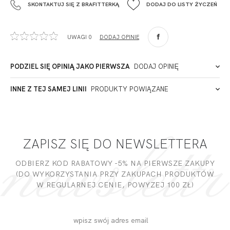
SKONTAKTUJ SIĘ Z BRAFITTERKĄ
DODAJ DO LISTY ŻYCZEŃ
+48 42 719 43 15
biuro@fashiontexgroup.com
Ul. Sienkiewicza 73 lok. 7,
UWAGI 0
DODAJ OPINIĘ
90-057
Łódź
Polska
PODZIEL SIĘ OPINIĄ JAKO PIERWSZA
DODAJ OPINIĘ
ADRES PUNKTU KONTAKTOWEGO
INNE Z TEJ SAMEJ LINII
PRODUKTY POWIĄZANE
Miałeś już kontakt z naszym produktem? Zostaw opinię
- to dla Ciebie staramy się być najlepsi, a Twoje zdanie bardzo
PODMIOT ODPOWIEDZIALNY ZA WPROWADZENIE DO UE
nam w tym pomoże!
ZAPISZ SIĘ DO NEWSLETTERA
DODAJ OPINIĘ
ODBIERZ KOD RABATOWY -5% NA PIERWSZE ZAKUPY
(DO WYKORZYSTANIA PRZY ZAKUPACH PRODUKTÓW
W REGULARNEJ CENIE, POWYZEJ 100 ZŁ)