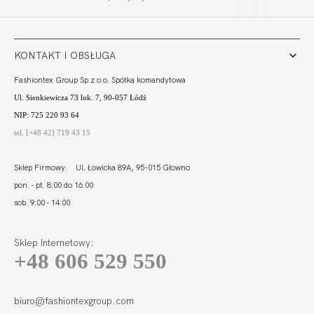
FULL CUP
330,00
99,00 zł
122,00
36,60 zł
KONTAKT I OBSŁUGA
Fashiontex Group Sp.z o.o. Spółka komandytowa
Ul. Sienkiewicza 73 lok. 7, 90-057 Łódź
NIP: 725 220 93 64
tel. [+48 42] 719 43 15
Sklep Firmowy: Ul. Łowicka 89A, 95-015 Głowno
pon. - pt. 8:00 do 16:00
sob. 9:00 - 14:00
Sklep Internetowy:
+48 606 529 550
PALAZZO FIGI
WYSOKI STAN
133,00
39,90 zł
biuro@fashiontexgroup.com